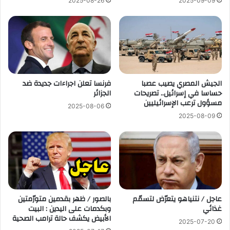
2025-08-26
2025-09-09
الجيش المصري يصيب عصبا
فرنسا تعلن اجراءات جديدة ضد
حساسا في إسرائيل.. تصريحات
الجزائر
مسؤول ترعب الإسرائيليين
2025-08-06
2025-08-09
عاجل / نتنياهو يتعرّض لتسمّم
بالصور / ظهر بقدمين متورّمتين
غذائي
وبكدمات على اليدين : البيت
الأبيض يكشف حالة ترامب الصحية
2025-07-20