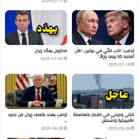
2025-07-17
ترامب: ‘خاب ظنّي في بوتين.. الآن
ماكرون يهدّد إيران
أمامه 50 يوما وإلاّ..’
2025-07-03
2025-07-14
قتلى وجرحى في انفجار بالعاصمة
ترامب يهدد بقصف إيران من جديد
الأمريكية واشنطن
…
2025-06-28
2025-06-29