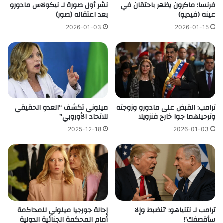
فرنسا: ماكرون يظهر باحتقان في
نشر أول صورة لـ نيكولاس مادورو
عينه (فيديو)
بعد اعتقاله (صور)
2026-01-03
2026-01-15
ترامب: القبض على مادورو وزوجته
ميلوني تكشف “العدو الحقيقي
وترحيلهما جوا خارج فنزويلا
للاتحاد الأوروبي”
2025-12-18
2026-01-03
ترامب لـ نتنياهو: ‘تنضبط وإلا
إحالة جورجيا ميلوني للمحاكمة
سأقصفك’!
أمام المحكمة الجنائية الدولية