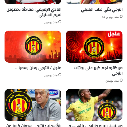
الترجي يلبّي طلب البلايلي
النادي الإفريقي: مفاجأة بخصوص
نعيم السليتي
منذ يوم واحد
منذ يومين
ميركاتو: نجم كبير على بوابّات
عاجل / الترجي يعلن رسميا …
الترجي
منذ يومين
منذ يومين
مسلسل ريبيرو والترجي ينتهي.. و
بالأسماء : الترجي سيعلن قريبا عن