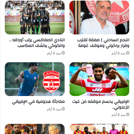
النجم الساحلي | صفقة تقترب
النادي الصفاقسي يرتب أوراقه ..
وقرار براكوني وموقف غومة
والكوكي يكشف المكاسب
منذ 6 أيام
منذ 6 أيام
الإفريقي يحسم موقفه من غيث
مفاجأة هجومية في الإفريقي
الزعلوني..
منذ 6 أيام
منذ 6 أيام