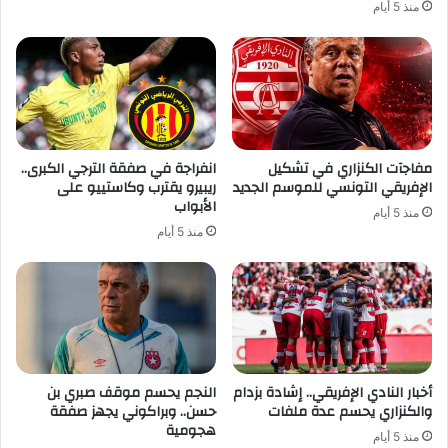
منذ 5 أيام
مفاجآت الكنزاري في تشكيل
انفراجة في صفقة الترجي الكبرى..
الإفريقي التونسي للموسم الجديد
ريبيرو يقترب وكاستييو على
الأبواب
منذ 5 أيام
منذ 5 أيام
أخبار النادي الإفريقي.. إشادة بزدام
النجم يحسم موقف صبري بن
والكنزاري يحسم عدة ملفات
حسن.. وبراكوني يجهز صفقة
هجومية
منذ 5 أيام