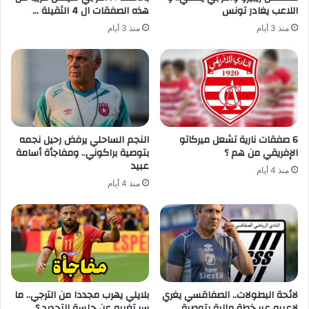
اللاعب يغادر تونس
هذه الصفقات ال 4 الثقيلة …
منذ 3 أيام
منذ 3 أيام
6 صفقات نارية تشعل ميركاتو
النجم الساحلي يرفض رحيل نجمه
الإفريقي من هم ؟
بتوصية براكوني.. ومفاجأة أسامة
عبيد
منذ 4 أيام
منذ 4 أيام
لائحة البطولات.. الصفاقسي يغري
بلايلي يهرب مجددا من الترجي.. ما
لاعبيه عبر خطة مالية بتوصية
سر تغيبه عن جلسة التجديد ؟