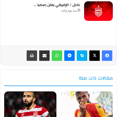
عاجل / الإفريقي يعلن رسميا …
منذ يوم واحد
فيسبوك
‫X
سكايب
ماسنجر
واتساب
مشاركة عبر البريد
طباعة
مقالات ذات صلة