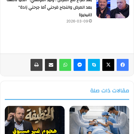
بعد صراع مع المرض : وليد التونسي: “الدنيا تافهة
بعد المرض والنجاح فرحني أما جرحني زادة”
(فيديو)
2026-03-09
فيسبوك
‫X
سكايب
ماسنجر
واتساب
مشاركة عبر البريد
طباعة
مقالات ذات صلة