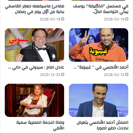
في مسلسل ”الخطّيفة”: يوسف
مفاجئ ماسيفعله جعفر القاسمي
يبكّي التوانسة الكلّ..
بداية من أوّل يوم في رمضان
2026-02-18
2026-02-19
أحمد الأندلسي في ” غيبوبة” …
عادل امام : سيبوني في حالي …
2025-12-25
2026-02-15
الممثل أحمد الأندلسي يتعرض
وفاة النجمة المصرية سمية
لحادث خطير (صور)
الألفي