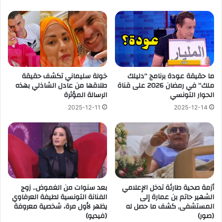
ما حقيقة عودة برنامج ”دليلك
خولة سليماني تكشف حقيقة
ملك” في رمضان 2026 على قناة
طلاقها من عادل الشاذلي بهذه
الحوار التونسي
الرسالة المؤثرة
2025-12-11
2025-12-14
أزمة صحية طارئة تدخل الإعلامي
بعد سنوات من الغموض.. زوج
الشهير حاتم بن عمارة إلى
الفنانة التونسية لطيفة العرفاوي
المستشفى, كشف ما حصل له
يظهر لأول مرة، شخصية معروفة
(صور)
(فيديو)