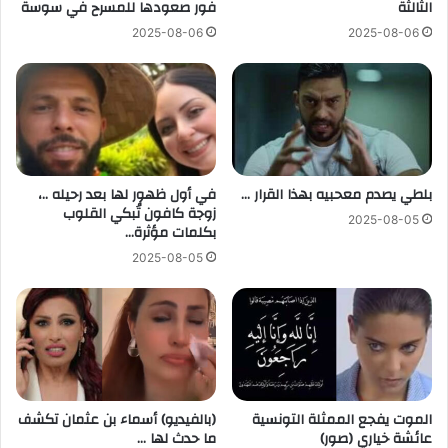
الثالثة
فور صعودها للمسرح في سوسة
2025-08-06
2025-08-06
بلطي يصدم معحبيه بهذا القرار …
في أول ظهور لها بعد رحيله ..،
زوجة كافون تُبكي القلوب
2025-08-05
بكلمات مؤثرة…
2025-08-05
الموت يفجع الممثلة التونسية
(بالفيديو) أسماء بن عثمان تكشف
عائشة خياري (صور)
ما حدث لها …