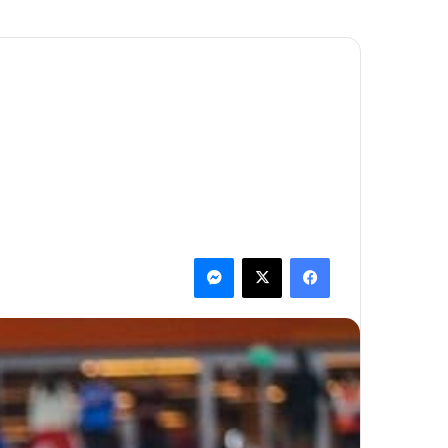
فيسبوك
‫X
ماسنجر