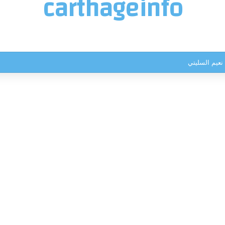
carthageinfo
نعيم السليتي