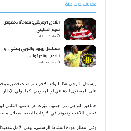
مقالات ذات صلة
النادي الإفريقي: مفاجأة بخصوص
نعيم السليتي
منذ 6 ساعات
مسلسل ريبيرو والترجي ينتهي.. و
اللاعب يغادر تونس
منذ يوم واحد
ويستغل الترجي هذا التوقف لإجراء تربصات قصيرة وحص
على المستوى الدفاعي أو الهجومي. كما يولي الإطار الفن
جماهير الترجي، من جهتها، عبّرت عن دعمها الكامل ليوس
فخبرة اللاعب وهدوءه في الأوقات الصعبة يجعلان منه 
وفي انتظار عودة النشاط الرسمي، يبقى الأمل معقودًا