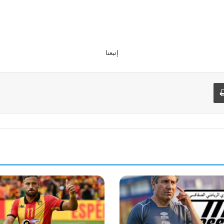
إتبعنا
طباعة