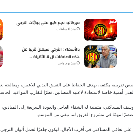
ميركاتو: نجم كبير على بوابّات الترجي
منذ 6 ساعات
بالأسماء : الترجي سيعلن قريبا عن
هذه الصفقات ال 4 الثقيلة …
منذ يوم واحد
ص تدريبية مكثفة، بهدف الحفاظ على النسق البدني للاعبين، ومعالجة بع
ي أهمية خاصة لاستعادة لاعبيه المصابين، نظرًا لتقارب المواعيد الحاسمة م
ف المساكني، متمنية له الشفاء العاجل والعودة السريعة إلى الميادين، لم
عنصرًا مهمًا في مشروع الفريق لما تبقى من الموسم.
 على تعافي المساكني في أقرب الآجال، ليكون جاهزًا لحمل ألوان الترجي