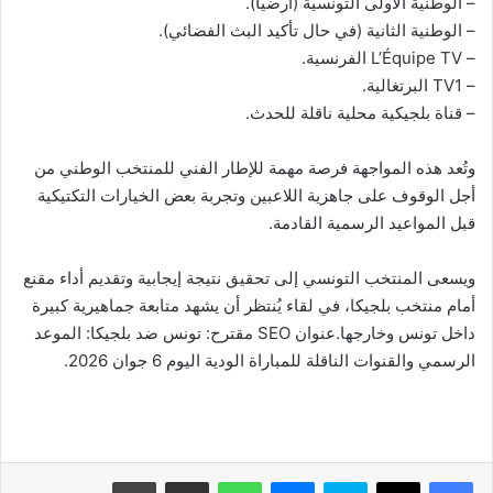
– الوطنية الأولى التونسية (أرضياً).
– الوطنية الثانية (في حال تأكيد البث الفضائي).
– L’Équipe TV الفرنسية.
– TV1 البرتغالية.
– قناة بلجيكية محلية ناقلة للحدث.
وتُعد هذه المواجهة فرصة مهمة للإطار الفني للمنتخب الوطني من
أجل الوقوف على جاهزية اللاعبين وتجربة بعض الخيارات التكتيكية
قبل المواعيد الرسمية القادمة.
ويسعى المنتخب التونسي إلى تحقيق نتيجة إيجابية وتقديم أداء مقنع
أمام منتخب بلجيكا، في لقاء يُنتظر أن يشهد متابعة جماهيرية كبيرة
داخل تونس وخارجها.عنوان SEO مقترح: تونس ضد بلجيكا: الموعد
الرسمي والقنوات الناقلة للمباراة الودية اليوم 6 جوان 2026.
فيسبوك
‫X
سكايب
ماسنجر
واتساب
مشاركة عبر البريد
طباعة