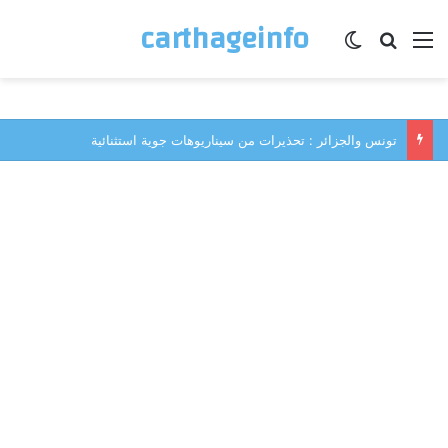
carthageinfo
القائمة
بحث عن
الوضع المظلم
تونس والجزائر : تحذيرات من سيناريوهات جوية استثنائية