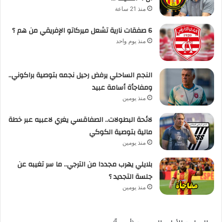
منذ 21 ساعة
6 صفقات نارية تشعل ميركاتو الإفريقي من هم ؟
منذ يوم واحد
النجم الساحلي يرفض رحيل نجمه بتوصية براكوني..
ومفاجأة أسامة عبيد
منذ يومين
لائحة البطولات.. الصفاقسي يغري لاعبيه عبر خطة
مالية بتوصية الكوكي
منذ يومين
بلايلي يهرب مجددا من الترجي.. ما سر تغيبه عن
جلسة التجديد ؟
منذ يومين