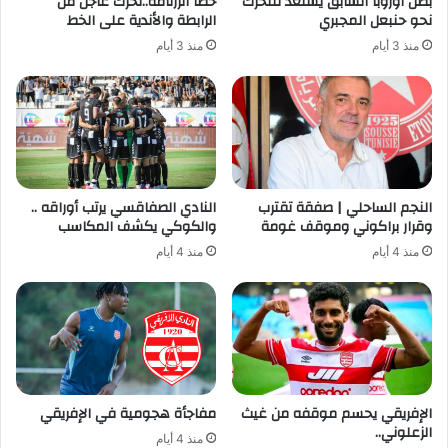
بطل أوروبا السابق يستعد للتحرك
خطأ الرزنامة..تحرّك عاجل من
نحو حنبعل المجبري
الرابطة والأندية على الخط
منذ 3 أيام
منذ 3 أيام
النجم الساحلي | صفقة تقترب
النادي الصفاقسي يرتب أوراقه ..
وقرار براكوني وموقف غومة
والكوكي يكشف المكاسب
منذ 4 أيام
منذ 4 أيام
الإفريقي يحسم موقفه من غيث
مفاجأة هجومية في الإفريقي
الزعلوني..
منذ 4 أيام