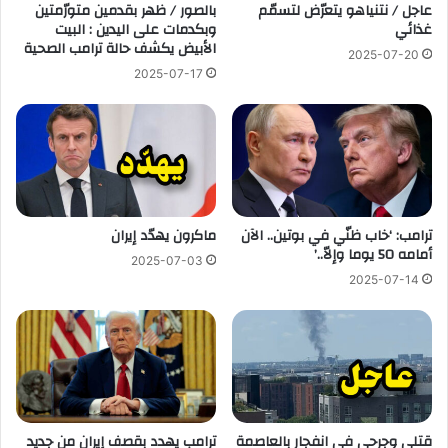
عاجل / نتنياهو يتعرّض لتسمّم
بالصور / ظهر بقدمين متورّمتين
غذائي
وبكدمات على اليدين : البيت
الأبيض يكشف حالة ترامب الصحية
2025-07-20
2025-07-17
ترامب: ‘خاب ظنّي في بوتين.. الآن
ماكرون يهدّد إيران
أمامه 50 يوما وإلاّ..’
2025-07-03
2025-07-14
قتلى وجرحى في انفجار بالعاصمة
ترامب يهدد بقصف إيران من جديد