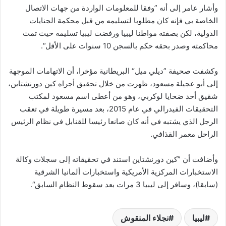
وأشار عامر إلى أنه ”وفقا للمعلومات الواردة من جهات الاتصال
الخاصة بي فإنه كان مطلوبا لتسليمه من قبل محكمة الجنايات
الدولية، لكن بصفته مواطنا ليبيا ورفضت ليبيا تسليمه حيث تمت
محاكمته وصدر بحقه حكم بالسجن 10 سنوات على الأقل“.
وكشفت صحيفة ”ديلي ميل“ البريطانية مؤخرا، أن الاتهامات الموجهة
إلى أبو عجيلة مسعود، ظهرت من خلال تحقيق أجراه كين دورنشتاين،
شقيق أحد ضحايا لوكربي، وهو من أعطى اسم مسعود لمكتب
التحقيقات الفيدرالي في عام 2015، بعد مسيرة طويلة في تعقب
الرجل الذي يشتبه في أنه كان صانعا رئيسا للقنابل في نظام الرئيس
الراحل معمر القذافي.
وأضافت أن ”كين دورنشتاين استند في تحقيقاته إلى سجلات وكالة
الاستخبارات المركزية الأمريكية واستخبارات ألمانيا الشرقية
(سابقا)، وسافر إلى ليبيا 3 مرات بعد سقوط النظام السابق“.
ليبيا
نجلاء المنقوش