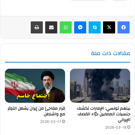
فيسبوك
‫X
سكايب
ماسنجر
واتساب
مشاركة عبر البريد
طباعة
مقالات ذات صلة
بينهم تونسي: الإمارات تكشف
قرار مفاجئ من إيران يشعل التوتر
جنسيات المصابين جرّاء القصف
مع واشنطن
الإيراني
2026-03-17
2026-03-18