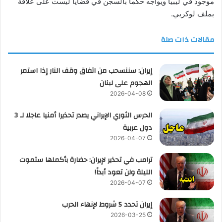
موجود في ليبيا ويواجه حكما بالسجن في قضايا ليست على علاقة
بملف لوكربي.
مقالات ذات صلة
إيران: سننسحب من اتفاق وقف النار إذا استمر
الهجوم على لبنان
2026-04-08
الحرس الثوري الإيراني يصدر تحذيرا أمنيا عاجلا لـ 3
دول عربية
2026-04-07
ترامب في تحذير لإيران: حضارة بأكملها ستموت
الليلة ولن تعود أبداً!
2026-04-07
إيران تحدد 5 شروط لإنهاء الحرب
2026-03-25