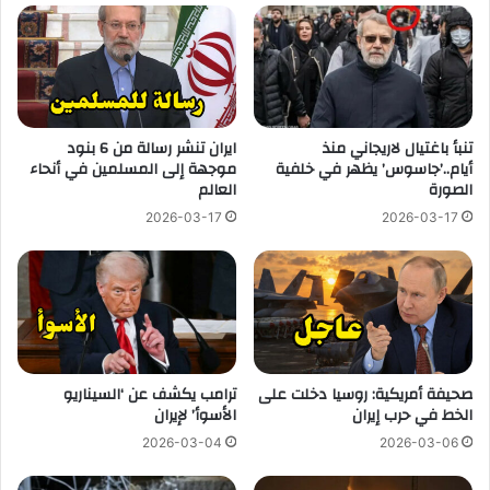
تنبأ باغتيال لاريجاني منذ
ايران تنشر رسالة من 6 بنود
أيام..’جاسوس’ يظهر في خلفية
موجهة إلى المسلمين في أنحاء
الصورة
العالم
2026-03-17
2026-03-17
صحيفة أمريكية: روسيا دخلت على
ترامب يكشف عن ‘السيناريو
الخط في حرب إيران
الأسوأ’ لإيران
2026-03-04
2026-03-06