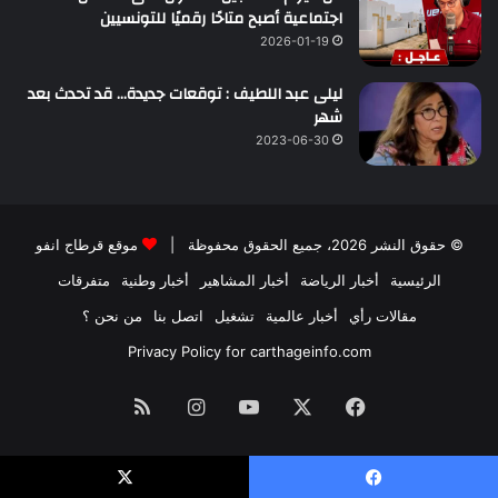
اجتماعية أصبح متاحًا رقميًا للتونسيين
2026-01-19
ليلى عبد اللطيف : توقعات جديدة… قد تحدث بعد
شهر
2023-06-30
© حقوق النشر 2026، جميع الحقوق محفوظة |
موقع قرطاج انفو
الرئيسية
أخبار الرياضة
أخبار المشاهير
أخبار وطنية
متفرقات
مقالات رأي
أخبار عالمية
تشغيل
اتصل بنا
من نحن ؟
Privacy Policy for carthageinfo.com
فيسبوك
‫X
‫YouTube
انستقرام
ملخص
الموقع