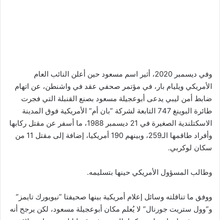
وفي ديسمبر 2020، أثير اسم مسعود حين أعلن النائب العام
الأمريكي ويليام بار، في مؤتمر صحفي عقد في واشنطن، عن اتهام
ضابط أمن ليبي يدعى أبوعجيلة مسعود بصنع القنبلة التي فجرت
طائرة البوينغ 747 التابعة لشركة ”بان أم“ الأمريكية فوق المدينة
الاسكتلندية الصغيرة في 21 ديسمبر 1988، ما أسفر عن مقتل ركابها
وأفراد طاقمها الـ259، وبينهم 190 أمريكيا، إضافة إلى مقتل 11 من
سكان لوكربي.
وطالب المسؤول الأمريكي حينها بتسليمه.
ووفق ما تناقلته وسائل إعلام أمريكية بينها صحيفتا ”نيويورك تايمز“
و“وول ستريت جورنال“ لا يُعلم مكان أبوعجيلة مسعود، لكن يرجح أنه