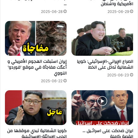
الأمريكية واشنطن
…
2025-06-28
2025-06-29
الصراع الإيراني-الإسرائيلي: كوريا
إيران استبقت الهجوم الأمريكي و
الشمالية تدخل على الخط
أعدّت مفاجأة في موقع ‘فوردو’
النووي
2025-06-23
2025-06-22
ايران ضحكت على اسرائـيل …
كوريا الشمالية تبدي موقفها من
القصة كاملة
الحرب الإيرانيّة-الإسرائيلية