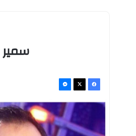
سمير ا
فيسبوك
‫X
ماسنجر