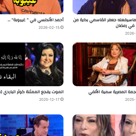
اسيفعله جعفر القاسمي بداية من
أحمد الأندلسي في ” غيبوبة” …
م في رمضان
2026-02-15
2026-
نجمة المصرية سمية الألفي
الموت يفجع الممثلة كوثر الباردي (
2025-12-17
2025-