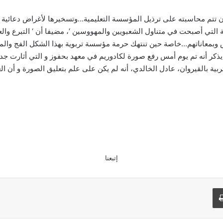
تتم محاسبته على ترذيل المؤسسة التعليمية…وتسخيرها لأغراض دعائية
ي أصبحت في متناول الشعبويين والمهووسين ‘، مضيفا أن ‘ التبرع والع
وبمعاناتهم…خاصة حين تنتهك حرمة مؤسسة تربوية بهذا الشكل الفج والم
.يذكر أنه تم يوم أمس رفع صورة لكادوريم في معهد بحفوز و التي أثارت ج
ة بالقيروان، عادل الخالدي، أنه لم يكن على علم بتعليق الصورة و أن العم
إتبعنا
طباعة