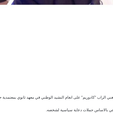
ني الراب “كادوريم” على انغام النشيد الوطني في معهد ثانوي بمعتمدية حف
م هي بالاساس حملات دعاية سياسية لشخصه.