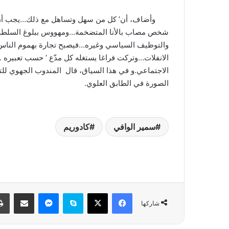
وأضاف، أن’ كل من سهل وتساهل مع ذلك…يجب أن 
شخص مصاب بالأنا المتضخمة…ومهووس ببلوغ السلطة الت
والتوظيف السياسي وغيره…فيصبح تجارة بهموم الناس 
الانفلات…وتركت فراغا يستغله كل مدّع ‘ حسب تعبيره 
الاجتماعي.و في هذا السياق، قال المندوب الجهوي للتربي
الصورة في الطابق العلوي.
سمير الوافي
كادوريم
فيسبوك
‫X
سكايب
ماسنجر
مشاركة عبر البريد
شاركها