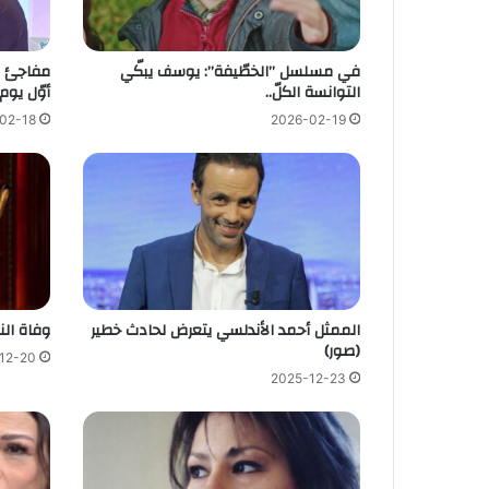
في مسلسل ”الخطّيفة”: يوسف يبكّي
مفاجئ م
التوانسة الكلّ..
أوّل يو
02-18
2026-02-19
الممثل أحمد الأندلسي يتعرض لحادث خطير
وفاة ال
(صور)
12-20
2025-12-23