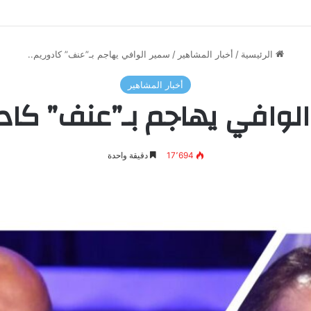
الرئيسية
/
أخبار المشاهير
/
سمير الوافي يهاجم بـ”عنف” كادوريم..
أخبار المشاهير
لوافي يهاجم بـ”عنف” كادو
17٬694
دقيقة واحدة