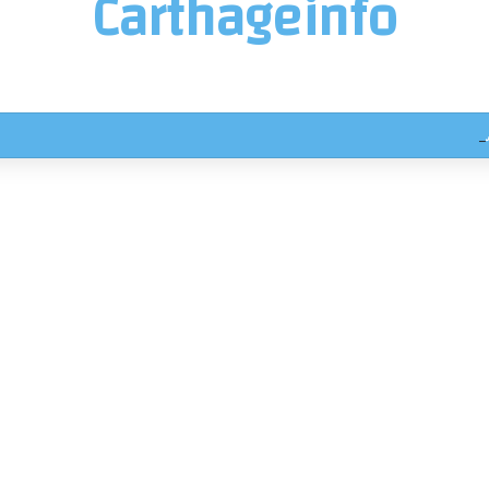
Carthageinfo
ناريوهات جوية استثنائية