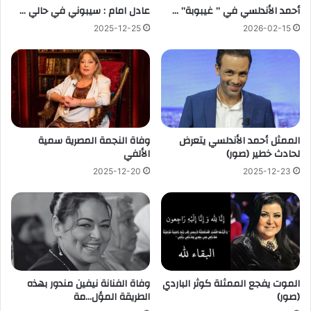
أحمد الأندلسي في ” غيبوبة” …
عادل امام : سيبوني في حالي …
2025-12-25
2026-02-15
الممثل أحمد الأندلسي يتعرض
وفاة النجمة المصرية سمية
لحادث خطير (صور)
الألفي
2025-12-20
2025-12-23
الموت يفجع الممثلة كوثر الباردي
وفاة الفنانة نيفين مندور بهذه
(صور)
الطريقة المؤل…مة