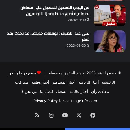
من اليوم: التسجيل للحصول على مساكن
اجتماعية أصبح متاحًا رقميًا للتونسيين
2026-01-19
ليلى عبد اللطيف : توقعات جديدة… قد تحدث بعد
شهر
2023-06-30
© حقوق النشر 2026، جميع الحقوق محفوظة |
موقع قرطاج انفو
الرئيسية
أخبار الرياضة
أخبار المشاهير
أخبار وطنية
متفرقات
مقالات رأي
أخبار عالمية
تشغيل
اتصل بنا
من نحن ؟
Privacy Policy for carthageinfo.com
فيسبوك
‫X
‫YouTube
انستقرام
ملخص
الموقع