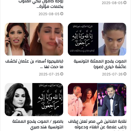
زوجة كافون تُبكي القلوب
2025-08-05
بكلمات مؤثرة…
2025-08-05
الموت يفجع الممثلة التونسية
(بالفيديو) أسماء بن عثمان تكشف
عائشة خياري (صور)
ما حدث لها …
2025-07-25
2025-07-26
نقابة الفنانين في مصر تعلن إيقاف
بالصور / الموت يفجع الممثلة
راغب علامة عن الغناء ودعوته
التونسية هند صبري