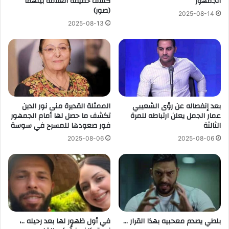
الجمهور
كشف حقيقة العلاقة بينهما
(صور)
2025-08-14
2025-08-13
بعد إنفصاله عن رؤى الشعيبي
الممثلة القديرة منى نور الدين
عمار الجمل يعلن ارتباطه للمرة
تكشف ما حصل لها أمام الجمهور
الثالثة
فور صعودها للمسرح في سوسة
2025-08-06
2025-08-06
بلطي يصدم معحبيه بهذا القرار …
في أول ظهور لها بعد رحيله ..،