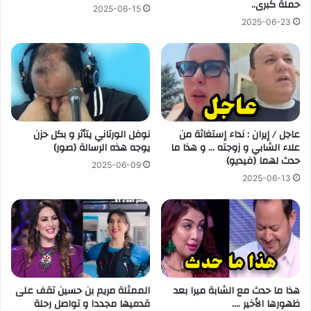
حملة كبرى..
2025-06-15
2025-06-23
عاجل / إيران : نداء إستغاثة من
نوفل الورتاني يتأثر و بكل حزن
علاء الشابي و زوجته … و هذا ما
يوجه هذه الرسالة (صور)
حدث لهما (فيديو)
2025-06-09
2025-06-13
هذا ما حدث مع الشابة ميرا بعد
الممثلة مريم بن حسين تقف على
ظهورها الأخير ….
قدميها مجددا و تواصل رحلة