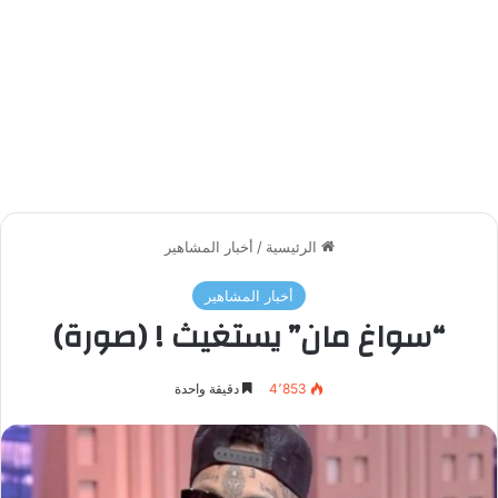
الرئيسية
/
أخبار المشاهير
أخبار المشاهير
“سواغ مان” يستغيث ! (صورة)
4٬853
دقيقة واحدة