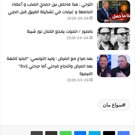
الترحي : هذا ماحصل بين حمدي المدب و أعضاء
الجامعة و غيابات في تشكيلة الفريق قبل الدربي
2026-05-06
بالصور / الموت يفجع الفنان نور شيبة
2026-04-04
بعد صراع مع المرض : وليد التونسي: “الدنيا تافهة
بعد المرض والنجاح فرحني أما جرحني زادة”
(فيديو)
2026-03-09
سواغ مان
فيسبوك
‫X
سكايب
ماسنجر
واتساب
مشاركة عبر البريد
طباعة