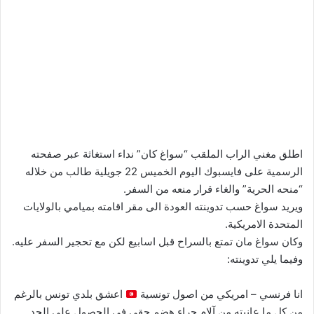
اطلق مغني الراب الملقب “سواغ كان” نداء استغاثة عبر صفحته
الرسمية على فايسبوك اليوم الخميس 22 جويلية طالب من خلاله
“منحه الحرية” والغاء قرار منعه من السفر.
ويريد سواغ حسب تدوينته العودة الى مقر اقامته بميامي بالولايات
المتحدة الامريكية.
وكان سواغ مان تمتع بالسراح قبل اسابيع لكن مع تحجير السفر عليه.
وفيما يلي تدوينته:
انا فرنسي – امريكي من اصول تونسية
اعشق بلدي تونس بالرغم
من كل ما عانيته من آلام جراء هضم حقي في الحصول على الحد