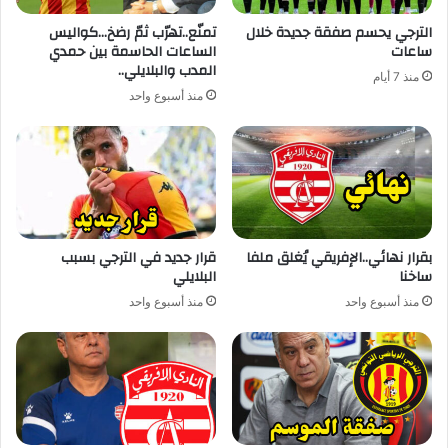
الترجي يحسم صفقة جديدة خلال
تمنّع..تهرّب ثمّ رضخ…كواليس
ساعات
الساعات الحاسمة بين حمدي
المدب والبلايلي..
منذ 7 أيام
منذ أسبوع واحد
بقرار نهائي..الإفريقي يُغلق ملفا
قرار جديد في الترجي بسبب
ساخنا
البلايلي
منذ أسبوع واحد
منذ أسبوع واحد