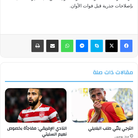
بإصلاحات جذرية قبل فوات الأوان.
فيسبوك
‫X
سكايب
ماسنجر
واتساب
مشاركة عبر البريد
طباعة
مقالات ذات صلة
الترجي يلبّي طلب البلايلي
النادي الإفريقي: مفاجأة بخصوص
نعيم السليتي
منذ يومين