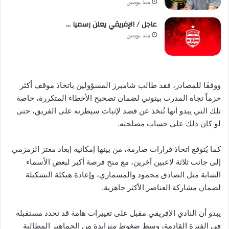
منذ يومين
عاجل / الإفريقي يعلن رسميا …
منذ يومين
ووفقًا للمصادر، فقد طالب شامبرز المسؤولين باتخاذ موقف أكثر
حزماً تجاه المدرب بيتوني لضمان تصحيح الأخطاء المتكررة، خاصة
تلك التي يبدو أنها تُتخذ عن قصد لإثبات سيطرته على الفريق، حتى
لو كان ذلك على حساب مصلحته.
كما يُتوقع اتخاذ قرارات صارمة، من بينها إمكانية إبعاد معتز الزمزمي
إلى جانب ثلاثة لاعبين آخرين، مع منح فرصة أكبر لبعض الأسماء
الشابة مثل الصادق محمود والمسماري، وإعادة هيكلة التشكيلة
لضمان مشاركة العناصر الأكثر جاهزية.
يبدو أن النادي الإفريقي مقبل على تغييرات هامة قد تحدد مستقبله
في الفترة القادمة، وسط ضغوط متزايدة من الجماهير المطالبة