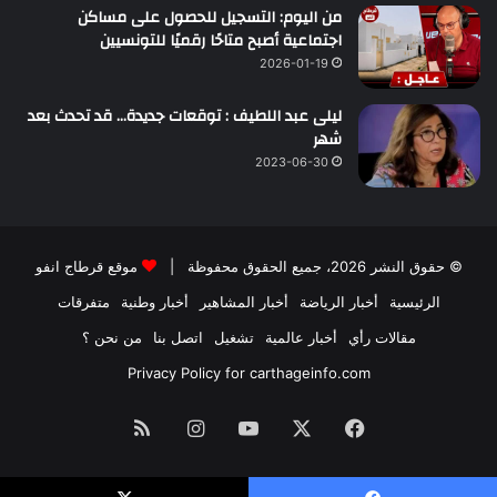
من اليوم: التسجيل للحصول على مساكن
اجتماعية أصبح متاحًا رقميًا للتونسيين
2026-01-19
ليلى عبد اللطيف : توقعات جديدة… قد تحدث بعد
شهر
2023-06-30
© حقوق النشر 2026، جميع الحقوق محفوظة |
موقع قرطاج انفو
الرئيسية
أخبار الرياضة
أخبار المشاهير
أخبار وطنية
متفرقات
مقالات رأي
أخبار عالمية
تشغيل
اتصل بنا
من نحن ؟
Privacy Policy for carthageinfo.com
فيسبوك
‫X
‫YouTube
انستقرام
ملخص
الموقع