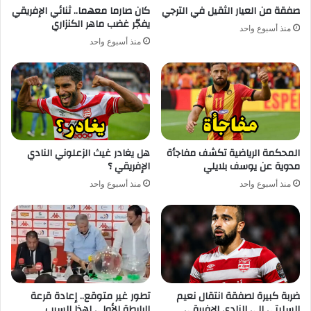
صفقة من العيار الثقيل في الترجي
كان صارما معهما.. ثنائي الإفريقي
يفجّر غضب ماهر الكنزاري
منذ أسبوع واحد
منذ أسبوع واحد
المحكمة الرياضية تكشف مفاجأة
هل يغادر غيث الزعلوني النادي
مدوية عن يوسف بلايلي
الإفريقي ؟
منذ أسبوع واحد
منذ أسبوع واحد
ضربة كبيرة لصفقة انتقال نعيم
تطور غير متوقع.. إعادة قرعة
السليتي إلى النادي الإفريقي
الرابطة الأولى لهذا السبب