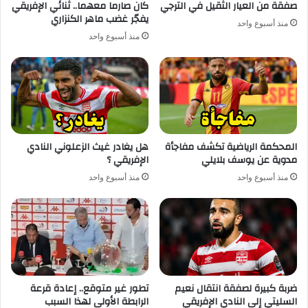
صفقة من العيار الثقيل في الترجي
كان صارما معهما.. ثنائي الإفريقي
يفجّر غضب ماهر الكنزاري
منذ أسبوع واحد
منذ أسبوع واحد
المحكمة الرياضية تكشف مفاجأة
هل يغادر غيث الزعلوني النادي
مدوية عن يوسف بلايلي
الإفريقي ؟
منذ أسبوع واحد
منذ أسبوع واحد
ضربة كبيرة لصفقة انتقال نعيم
تطور غير متوقع.. إعادة قرعة
السليتي إلى النادي الإفريقي
الرابطة الأولى لهذا السبب