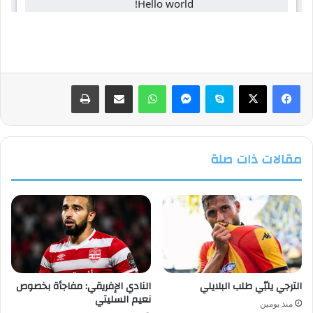
فيسبوك
‫X
سكايب
ماسنجر
واتساب
مشاركة عبر البريد
طباعة
مقالات ذات صلة
الترجي يلبّي طلب البلايلي
النادي الإفريقي: مفاجأة بخصوص
نعيم السليتي
منذ يومين