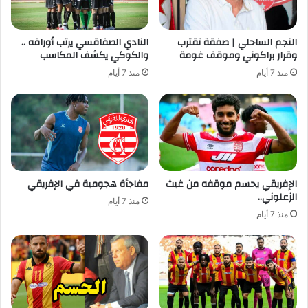
النجم الساحلي | صفقة تقترب
النادي الصفاقسي يرتب أوراقه ..
وقرار براكوني وموقف غومة
والكوكي يكشف المكاسب
منذ 7 أيام
منذ 7 أيام
الإفريقي يحسم موقفه من غيث
مفاجأة هجومية في الإفريقي
الزعلوني..
منذ 7 أيام
منذ 7 أيام