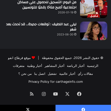
من اليوم: التسجيل للحصول على مساكن
اجتماعية أصبح متاحًا رقميًا للتونسيين
2026-01-19
ليلى عبد اللطيف : توقعات جديدة… قد تحدث بعد
شهر
2023-06-30
© حقوق النشر 2026، جميع الحقوق محفوظة |
موقع قرطاج انفو
الرئيسية
أخبار الرياضة
أخبار المشاهير
أخبار وطنية
متفرقات
مقالات رأي
أخبار عالمية
تشغيل
اتصل بنا
من نحن ؟
Privacy Policy for carthageinfo.com
فيسبوك
‫X
‫YouTube
انستقرام
ملخص
الموقع