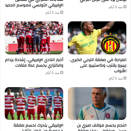
الإفريقي التونسي للموسم الجديد
منذ 3 أيام
منذ 3 أيام
انفراجة في صفقة الترجي الكبرى..
أخبار النادي الإفريقي.. إشادة بزدام
ريبيرو يقترب وكاستييو على
والكنزاري يحسم عدة ملفات
الأبواب
منذ 3 أيام
منذ 3 أيام
النجم يحسم موقف صبري بن
الإفريقي يتحرك لحسم صفقة