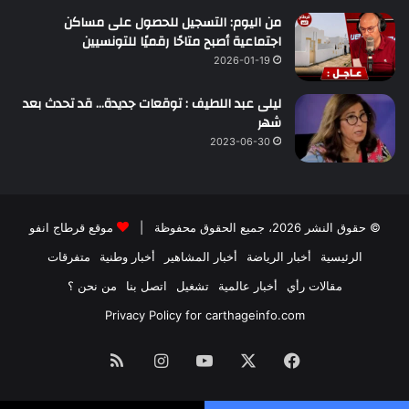
من اليوم: التسجيل للحصول على مساكن
اجتماعية أصبح متاحًا رقميًا للتونسيين
2026-01-19
ليلى عبد اللطيف : توقعات جديدة… قد تحدث بعد
شهر
2023-06-30
© حقوق النشر 2026، جميع الحقوق محفوظة |
موقع قرطاج انفو
الرئيسية
أخبار الرياضة
أخبار المشاهير
أخبار وطنية
متفرقات
مقالات رأي
أخبار عالمية
تشغيل
اتصل بنا
من نحن ؟
Privacy Policy for carthageinfo.com
فيسبوك
‫X
‫YouTube
انستقرام
ملخص
الموقع