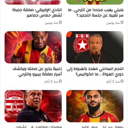
بلايلي يهرب مجددا من الترجي.. ما
النادي الإفريقي: صفقة جديدة
سر تغيبه عن جلسة التجديد ؟
تشعل حماس جماهير
منذ يومين
منذ يومين
النجم الساحلي مهدد بالهبوط إلى
زعبية يخرج عن صمته ويكشف
دوري الهواة .. ما الكواليس؟
أسرار صفقة ريبيرو والترجي
منذ 3 أيام
منذ 3 أيام
بوفال يرد على عرض الترجي
مفاجآت الكنزاري في تشكيل