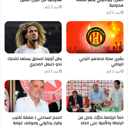
حسن.. وبراكوني يجهز صفقة
هجومية من الوزن الثقيل
هجومية
منذ 3 أيام
منذ 3 أيام
بشرى سارة لجماهير الترجي
بطل أوروبا السابق يستعد للتحرك
الرياضي
نحو حنبعل المجبري
منذ 3 أيام
منذ 3 أيام
خطأ الرزنامة..تحرّك عاجل من
النجم الساحلي | صفقة تقترب
الرابطة والأندية على الخط
وقرار براكوني وموقف غومة