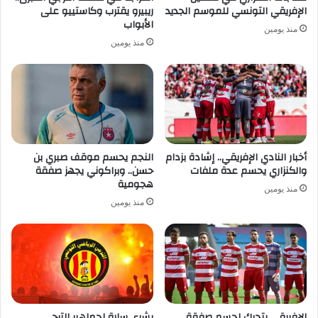
الإفريقي التونسي للموسم الجديد
ريبيرو يقترب وكاستييو على
الأبواب
منذ يومين
منذ يومين
أخبار النادي الإفريقي.. إشادة بزدام
النجم يحسم موقف صبري بن
والكنزاري يحسم عدة ملفات
حسن.. وبراكوني يجهز صفقة
هجومية
منذ يومين
منذ يومين
الإفريقي يتحرك لحسم صفقة
بشرى سارة لجماهير الترجي