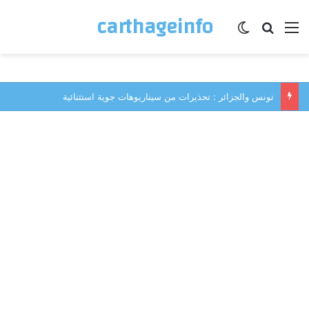
carthageinfo
القائمة
بحث عن
الوضع المظلم
تونس والجزائر : تحذيرات من سيناريوهات جوية استثنائية