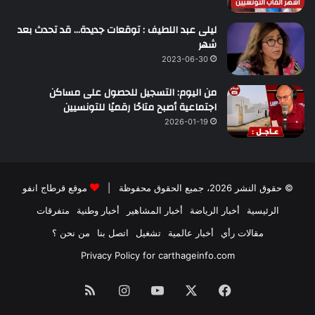
ليلى عبد اللطيف : توقعات جديدة… قد تحدث بعد
شهر
2023-06-30
من اليوم: التسجيل للحصول على مساكن
اجتماعية أصبح متاحًا رقميًا للتونسيين
2026-01-19
© حقوق النشر 2026، جميع الحقوق محفوظة |
موقع قرطاج انفو
الرئيسية
أخبار الرياضة
أخبار المشاهير
أخبار وطنية
متفرقات
مقالات رأي
أخبار عالمية
تشغيل
اتصل بنا
من نحن ؟
Privacy Policy for carthageinfo.com
فيسبوك
‫X
‫YouTube
انستقرام
ملخص