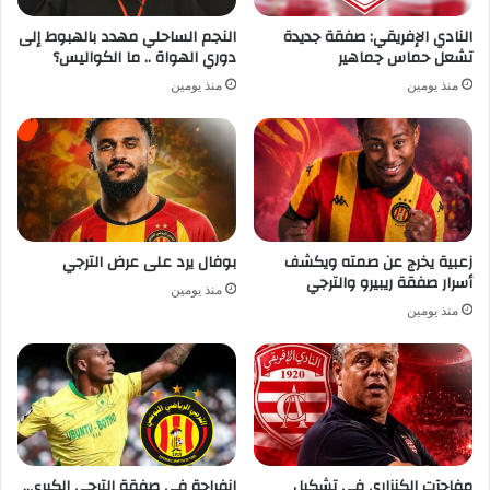
النادي الإفريقي: صفقة جديدة
النجم الساحلي مهدد بالهبوط إلى
تشعل حماس جماهير
دوري الهواة .. ما الكواليس؟
منذ يومين
منذ يومين
زعبية يخرج عن صمته ويكشف
بوفال يرد على عرض الترجي
أسرار صفقة ريبيرو والترجي
منذ يومين
منذ يومين
مفاجآت الكنزاري في تشكيل
انفراجة في صفقة الترجي الكبرى..