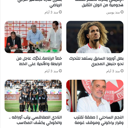
هجومية من الوزن الثقيل
الرياضي
منذ يومين
منذ 3 أيام
بطل أوروبا السابق يستعد للتحرك
خطأ الرزنامة..تحرّك عاجل من
نحو حنبعل المجبري
الرابطة والأندية على الخط
منذ 3 أيام
منذ 3 أيام
النجم الساحلي | صفقة تقترب
النادي الصفاقسي يرتب أوراقه ..
وقرار براكوني وموقف غومة
والكوكي يكشف المكاسب