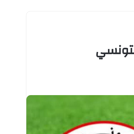
لتونسي