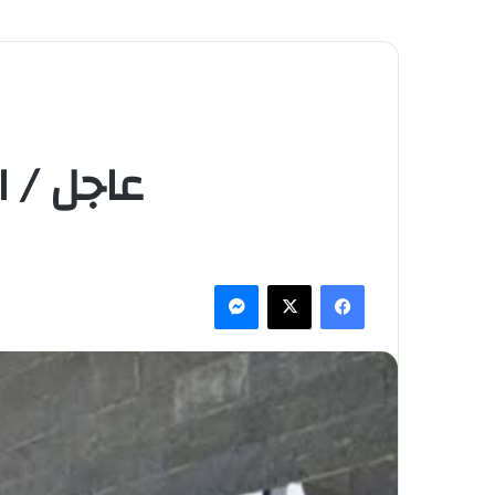
عاجل / 
فيسبوك
‫X
ماسنجر