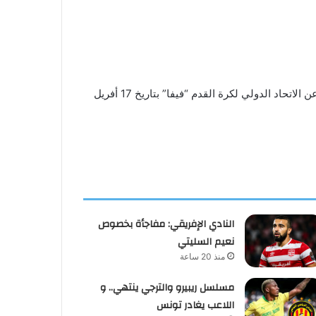
تم إدراج النجم الرياضي الساحلي ضمن قائمة الأندية المعاقَبة بمنع الانتداب لثلاث فترات متتالية وذلك وفق تحديث رسمي صادر عن الاتحاد الدولي لكرة القدم “فيفا” بتاريخ 17 أفريل
النادي الإفريقي: مفاجأة بخصوص
نعيم السليتي
منذ 20 ساعة
مسلسل ريبيرو والترجي ينتهي.. و
اللاعب يغادر تونس