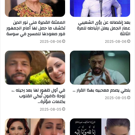
بعد إنفصاله عن رؤى الشعيبي
الممثلة القديرة منى نور الدين
عمار الجمل يعلن ارتباطه للمرة
تكشف ما حصل لها أمام الجمهور
الثالثة
فور صعودها للمسرح في سوسة
2025-08-06
2025-08-06
بلطي يصدم معحبيه بهذا القرار …
في أول ظهور لها بعد رحيله ..،
زوجة كافون تُبكي القلوب
2025-08-05
بكلمات مؤثرة…
2025-08-05