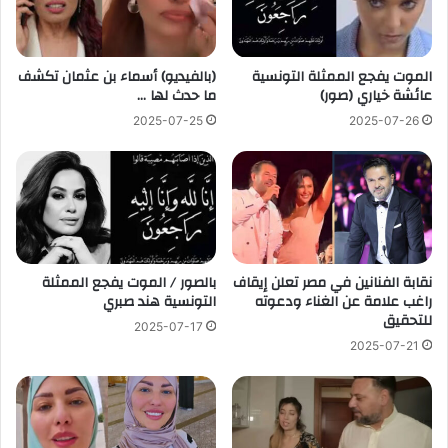
الموت يفجع الممثلة التونسية
(بالفيديو) أسماء بن عثمان تكشف
عائشة خياري (صور)
ما حدث لها …
2025-07-25
2025-07-26
نقابة الفنانين في مصر تعلن إيقاف
بالصور / الموت يفجع الممثلة
راغب علامة عن الغناء ودعوته
التونسية هند صبري
للتحقيق
2025-07-17
2025-07-21