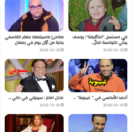
في مسلسل ”الخطّيفة”: يوسف
مفاجئ ماسيفعله جعفر القاسمي
يبكّي التوانسة الكلّ..
بداية من أوّل يوم في رمضان
2026-02-18
2026-02-19
أحمد الأندلسي في ” غيبوبة” …
عادل امام : سيبوني في حالي …
2025-12-25
2026-02-15