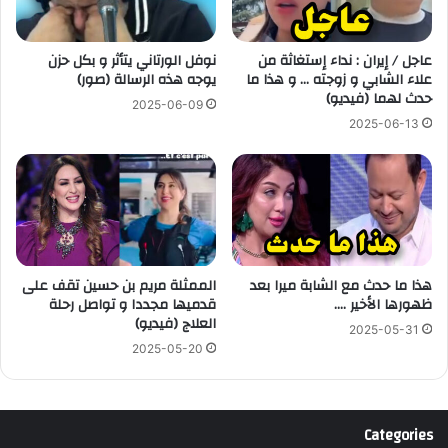
عاجل / إيران : نداء إستغاثة من
نوفل الورتاني يتأثر و بكل حزن
علاء الشابي و زوجته … و هذا ما
يوجه هذه الرسالة (صور)
حدث لهما (فيديو)
2025-06-09
2025-06-13
هذا ما حدث مع الشابة ميرا بعد
الممثلة مريم بن حسين تقف على
ظهورها الأخير ….
قدميها مجددا و تواصل رحلة
العلاج (فيديو)
2025-05-31
2025-05-20
Categories