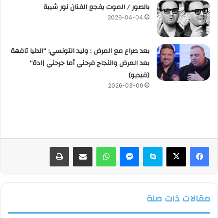
بالصور / الموت يفجع الفنان نور شيبة
2026-04-04
بعد صراع مع المرض : وليد التونسي: “الدنيا تافهة
بعد المرض والنجاح فرحني أما جرحني زادة”
(فيديو)
2026-03-09
فيسبوك
‫X
سكايب
ماسنجر
واتساب
مشاركة عبر البريد
طباعة
مقالات ذات صلة