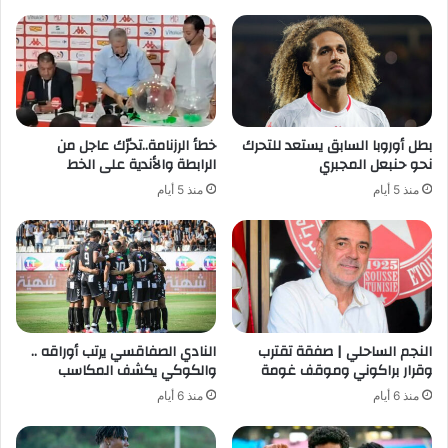
بطل أوروبا السابق يستعد للتحرك
خطأ الرزنامة..تحرّك عاجل من
نحو حنبعل المجبري
الرابطة والأندية على الخط
منذ 5 أيام
منذ 5 أيام
النجم الساحلي | صفقة تقترب
النادي الصفاقسي يرتب أوراقه ..
وقرار براكوني وموقف غومة
والكوكي يكشف المكاسب
منذ 6 أيام
منذ 6 أيام