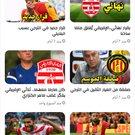
بقرار نهائي..الإفريقي يُغلق ملفا
قرار جديد في الترجي بسبب
ساخنا
البلايلي
منذ 7 أيام
منذ 7 أيام
صفقة من العيار الثقيل في الترجي
كان صارما معهما.. ثنائي الإفريقي
يفجّر غضب ماهر الكنزاري
منذ 7 أيام
منذ أسبوع واحد