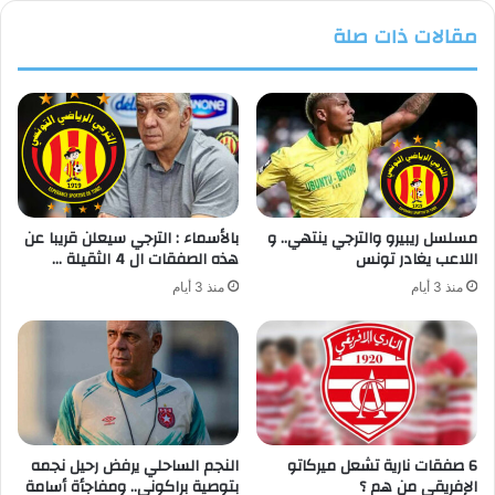
مقالات ذات صلة
مسلسل ريبيرو والترجي ينتهي.. و
بالأسماء : الترجي سيعلن قريبا عن
اللاعب يغادر تونس
هذه الصفقات ال 4 الثقيلة …
منذ 3 أيام
منذ 3 أيام
6 صفقات نارية تشعل ميركاتو
النجم الساحلي يرفض رحيل نجمه
الإفريقي من هم ؟
بتوصية براكوني.. ومفاجأة أسامة