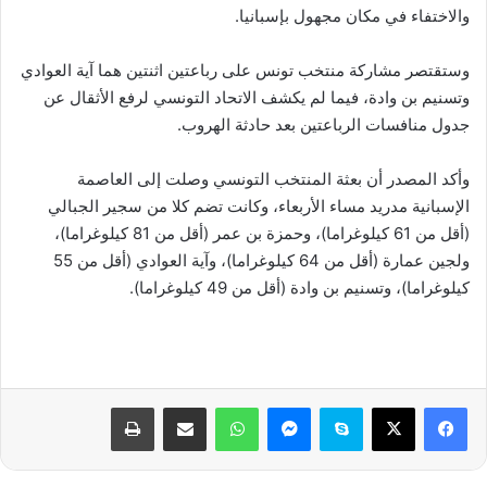
والاختفاء في مكان مجهول بإسبانيا.
وستقتصر مشاركة منتخب تونس على رباعتين اثنتين هما آية العوادي
وتسنيم بن وادة، فيما لم يكشف الاتحاد التونسي لرفع الأثقال عن
جدول منافسات الرباعتين بعد حادثة الهروب.
وأكد المصدر أن بعثة المنتخب التونسي وصلت إلى العاصمة
الإسبانية مدريد مساء الأربعاء، وكانت تضم كلا من سجير الجبالي
(أقل من 61 كيلوغراما)، وحمزة بن عمر (أقل من 81 كيلوغراما)،
ولجين عمارة (أقل من 64 كيلوغراما)، وآية العوادي (أقل من 55
كيلوغراما)، وتسنيم بن وادة (أقل من 49 كيلوغراما).
فيسبوك
‫X
سكايب
ماسنجر
واتساب
مشاركة عبر البريد
طباعة