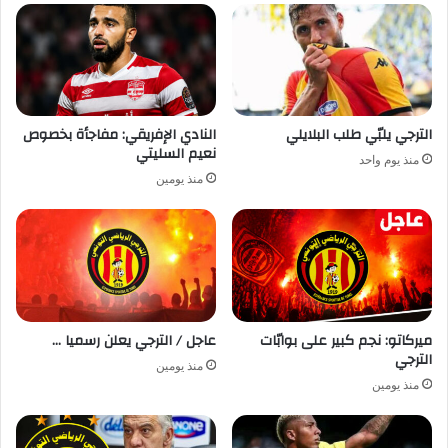
الترجي يلبّي طلب البلايلي
النادي الإفريقي: مفاجأة بخصوص
نعيم السليتي
منذ يوم واحد
منذ يومين
ميركاتو: نجم كبير على بوابّات
عاجل / الترجي يعلن رسميا …
الترجي
منذ يومين
منذ يومين