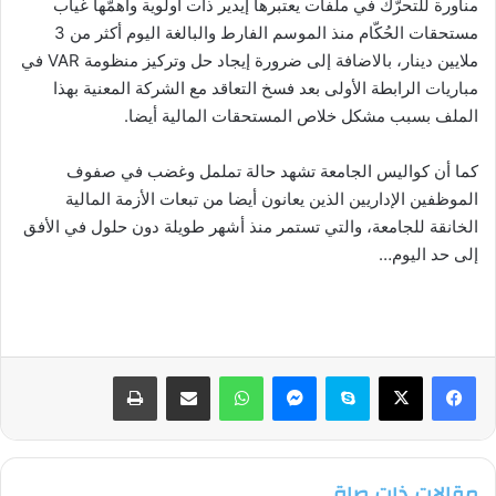
مناورة للتحرّك في ملفات يعتبرها إيدير ذات أولوية وأهمّها غياب
مستحقات الحُكّام منذ الموسم الفارط والبالغة اليوم أكثر من 3
ملايين دينار، بالاضافة إلى ضرورة إيجاد حل وتركيز منظومة VAR في
مباريات الرابطة الأولى بعد فسخ التعاقد مع الشركة المعنية بهذا
الملف بسبب مشكل خلاص المستحقات المالية أيضا.
كما أن كواليس الجامعة تشهد حالة تململ وغضب في صفوف
الموظفين الإداريين الذين يعانون أيضا من تبعات الأزمة المالية
الخانقة للجامعة، والتي تستمر منذ أشهر طويلة دون حلول في الأفق
إلى حد اليوم…
فيسبوك
‫X
سكايب
ماسنجر
واتساب
مشاركة عبر البريد
طباعة
مقالات ذات صلة