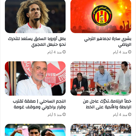
بشرى سارة لجماهير الترجي
بطل أوروبا السابق يستعد للتحرك
الرياضي
نحو حنبعل المجبري
منذ 4 أيام
منذ 4 أيام
خطأ الرزنامة..تحرّك عاجل من
النجم الساحلي | صفقة تقترب
الرابطة والأندية على الخط
وقرار براكوني وموقف غومة
منذ 4 أيام
منذ 5 أيام