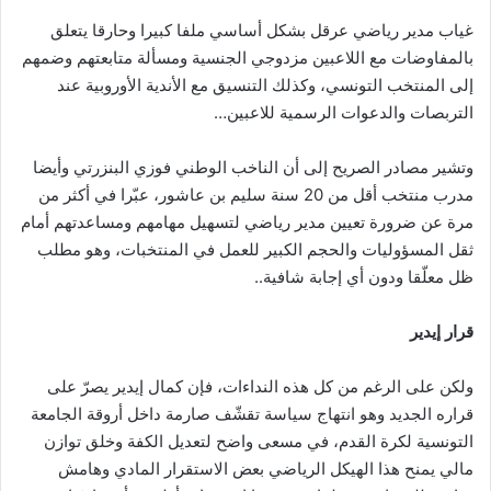
غياب مدير رياضي عرقل بشكل أساسي ملفا كبيرا وحارقا يتعلق
بالمفاوضات مع اللاعبين مزدوجي الجنسية ومسألة متابعتهم وضمهم
إلى المنتخب التونسي، وكذلك التنسيق مع الأندية الأوروبية عند
التربصات والدعوات الرسمية للاعبين…
وتشير مصادر الصريح إلى أن الناخب الوطني فوزي البنزرتي وأيضا
مدرب منتخب أقل من 20 سنة سليم بن عاشور، عبّرا في أكثر من
مرة عن ضرورة تعيين مدير رياضي لتسهيل مهامهم ومساعدتهم أمام
ثقل المسؤوليات والحجم الكبير للعمل في المنتخبات، وهو مطلب
ظل معلّقا ودون أي إجابة شافية..
قرار إيدير
ولكن على الرغم من كل هذه النداءات، فإن كمال إيدير يصرّ على
قراره الجديد وهو انتهاج سياسة تقشّف صارمة داخل أروقة الجامعة
التونسية لكرة القدم، في مسعى واضح لتعديل الكفة وخلق توازن
مالي يمنح هذا الهيكل الرياضي بعض الاستقرار المادي وهامش