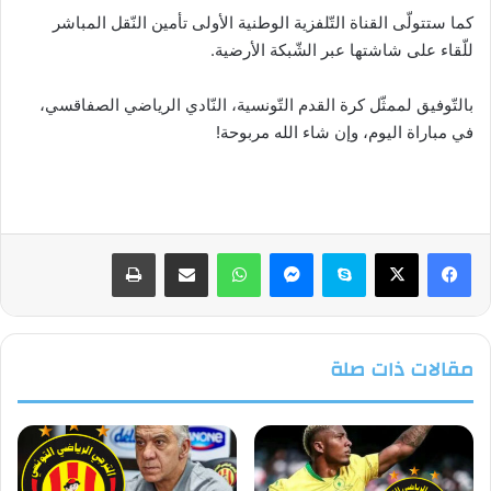
كما ستتولّى القناة التّلفزية الوطنية الأولى تأمين النّقل المباشر
للّقاء على شاشتها عبر الشّبكة الأرضية.
بالتّوفيق لممثّل كرة القدم التّونسية، النّادي الرياضي الصفاقسي،
في مباراة اليوم، وإن شاء الله مربوحة!
فيسبوك
‫X
سكايب
ماسنجر
واتساب
مشاركة عبر البريد
طباعة
مقالات ذات صلة