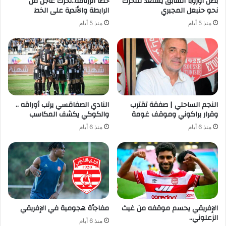
بطل أوروبا السابق يستعد للتحرك
خطأ الرزنامة..تحرّك عاجل من
نحو حنبعل المجبري
الرابطة والأندية على الخط
منذ 5 أيام
منذ 5 أيام
النجم الساحلي | صفقة تقترب
النادي الصفاقسي يرتب أوراقه ..
وقرار براكوني وموقف غومة
والكوكي يكشف المكاسب
منذ 6 أيام
منذ 6 أيام
الإفريقي يحسم موقفه من غيث
مفاجأة هجومية في الإفريقي
الزعلوني..
منذ 6 أيام