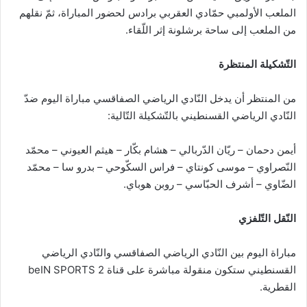
الملعب الأولمبي حمّادي العقربي برادس لحضور المباراة، ثمّ نقلهم
من الملعب إلى ساحة برشلونة إثر اللّقاء.
التّشكيلة المنتظرة
من المنتظر أن يدخل النّادي الرياضي الصفاقسي مباراة اليوم ضدّ
النّادي الرياضي القسنطيني بالتّشكيلة التّالية:
أيمن دحمان – ريّان الدّربالي – هشام بكّار – هيثم العيوني – محمّد
النّصراوي – موسى كونتاي – فراس السكّوحي – بدرو سا – محمّد
الضّاوي – أشرف الحبّاسي – روبن هوباي.
النّقل التّلفزي
مباراة اليوم بين النّادي الرياضي الصفاقسي والنّادي الرياضي
القسنطيني ستكون منقولة مباشرة على قناة beIN SPORTS 2
القطرية.