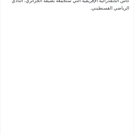
كأس الكنفدرالية الإفريقية التي ستجمعه بضيفه الجزائري، النّادي
الرياضي القسنطيني.