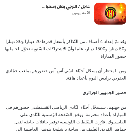
عاجل / الترجي يعلن رسميا …
منذ يومين
وقد تمّ إعداد 4 أصناف من التّذاكر بأسعار قدرها 20 دينارا و30 دينارا
و50 دينارا و1500 دينار، علما وأنّ الاشتراكات السّنوية تخوّل لحامليها
حضور المباراة.
ومن المنتظر أن يسجّل أحبّاء السّي آس آس حضورهم بملعب حمّادي
العقربي برادس اليوم بأعداد هامّة.
حضور الجمهور الجزائري
من جهتهم، سيسجّل أحبّاء النّادي الرياضي القسنطيني حضورهم في
المباراة بأعداد محترمة. ووفق الصّفحة الرّسمية للنّادي على
الفايسبوك، قرّرت السّلطات التّونسية توفير حافلات خاصّة لنقل
جماهير الفريق الضّيف من ساحة برشلونة بتونس العاصمة إلى