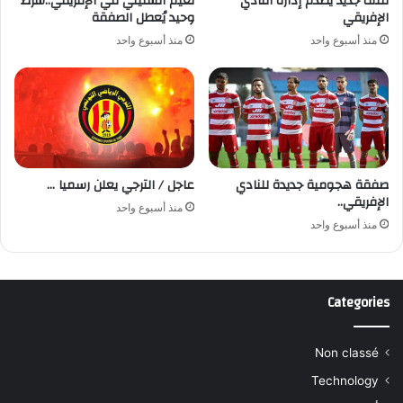
ملف جديد يصدم إدارة النادي
نعيم السليتي في الإفريقي..شرط
الإفريقي
وحيد يُعطل الصفقة
منذ أسبوع واحد
منذ أسبوع واحد
صفقة هجومية جديدة للنادي
عاجل / الترجي يعلن رسميا …
الإفريقي..
منذ أسبوع واحد
منذ أسبوع واحد
Categories
Non classé
Technology