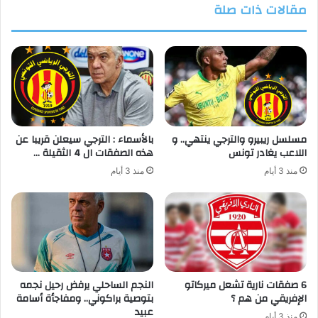
مقالات ذات صلة
مسلسل ريبيرو والترجي ينتهي.. و
بالأسماء : الترجي سيعلن قريبا عن
اللاعب يغادر تونس
هذه الصفقات ال 4 الثقيلة …
منذ 3 أيام
منذ 3 أيام
6 صفقات نارية تشعل ميركاتو
النجم الساحلي يرفض رحيل نجمه
الإفريقي من هم ؟
بتوصية براكوني.. ومفاجأة أسامة
عبيد
منذ 3 أيام