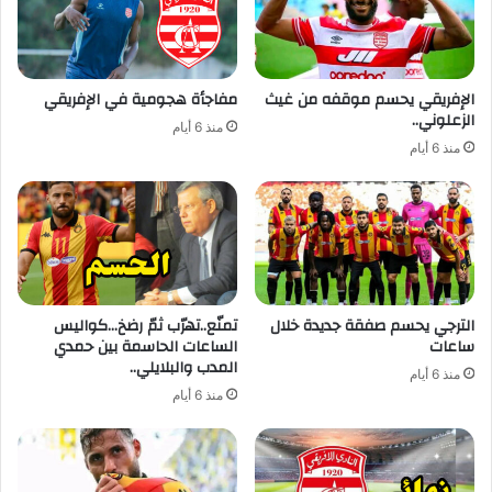
الإفريقي يحسم موقفه من غيث
مفاجأة هجومية في الإفريقي
الزعلوني..
منذ 6 أيام
منذ 6 أيام
الترجي يحسم صفقة جديدة خلال
تمنّع..تهرّب ثمّ رضخ…كواليس
ساعات
الساعات الحاسمة بين حمدي
المدب والبلايلي..
منذ 6 أيام
منذ 6 أيام