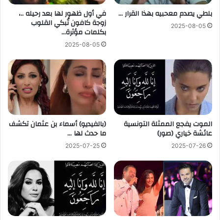
بلطي يصدم معحبيه بهذا القرار …
في أول ظهور لها بعد رحيله ..،
زوجة كافون تُبكي القلوب
2025-08-05
بكلمات مؤثرة…
2025-08-05
الموت يفجع الممثلة التونسية
(بالفيديو) أسماء بن عثمان تكشف
عائشة خياري (صور)
ما حدث لها …
2025-07-25
2025-07-26