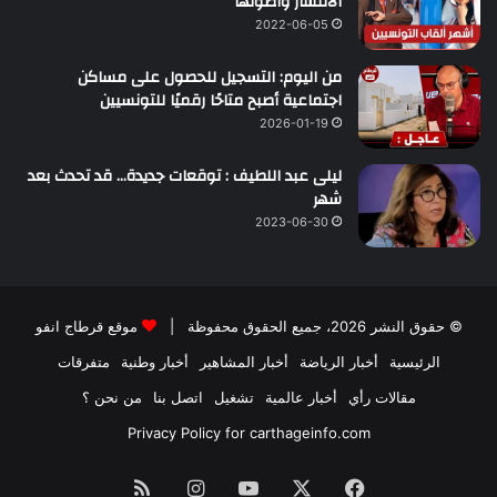
الانتشار وأصولها
2022-06-05
من اليوم: التسجيل للحصول على مساكن
اجتماعية أصبح متاحًا رقميًا للتونسيين
2026-01-19
ليلى عبد اللطيف : توقعات جديدة… قد تحدث بعد
شهر
2023-06-30
© حقوق النشر 2026، جميع الحقوق محفوظة |
موقع قرطاج انفو
الرئيسية
أخبار الرياضة
أخبار المشاهير
أخبار وطنية
متفرقات
مقالات رأي
أخبار عالمية
تشغيل
اتصل بنا
من نحن ؟
Privacy Policy for carthageinfo.com
فيسبوك
‫X
‫YouTube
انستقرام
ملخص