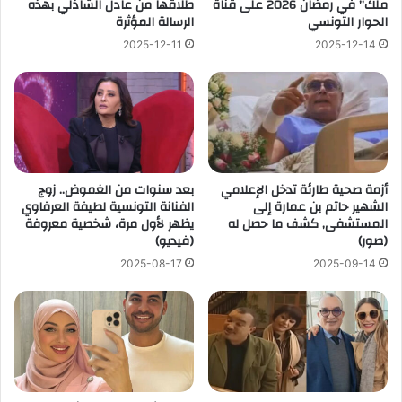
ملك” في رمضان 2026 على قناة
طلاقها من عادل الشاذلي بهذه
الحوار التونسي
الرسالة المؤثرة
2025-12-11
2025-12-14
أزمة صحية طارئة تدخل الإعلامي
بعد سنوات من الغموض.. زوج
الشهير حاتم بن عمارة إلى
الفنانة التونسية لطيفة العرفاوي
المستشفى, كشف ما حصل له
يظهر لأول مرة، شخصية معروفة
(صور)
(فيديو)
2025-08-17
2025-09-14