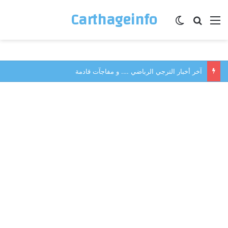
Carthageinfo
القائمة
بحث عن
الوضع المظلم
آخر أخبار الترجي الرباضي …. و مفاجآت قادمة