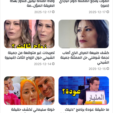
الموت يفجع الممثلة كوثر الباردي
وفاة الفنانة نيفين مندور بهذه
(صور)
الطريقة المؤل…مة
2025-12-17
2025-12-17
كشف طبيعة المرض الذي أصاب
تصريحات غير متوقعة من جميلة
نجمة شوفلي حل الممثلة جميلة
الشيحي حول الزواج الثالث (فيديو)
الشيحي
2025-12-14
2025-12-15
ما حقيقة عودة برنامج ”دليلك
خولة سليماني تكشف حقيقة