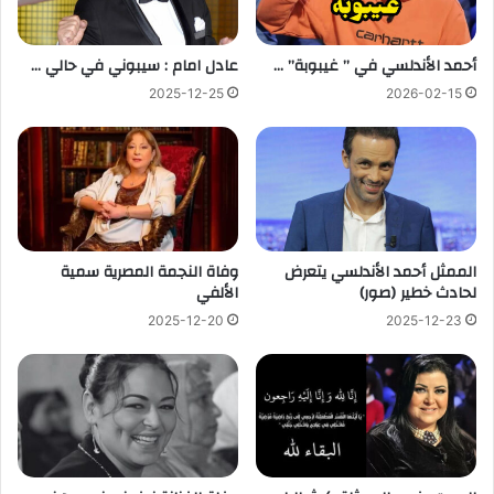
أحمد الأندلسي في ” غيبوبة” …
عادل امام : سيبوني في حالي …
2025-12-25
2026-02-15
الممثل أحمد الأندلسي يتعرض
وفاة النجمة المصرية سمية
لحادث خطير (صور)
الألفي
2025-12-20
2025-12-23