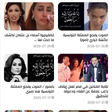
الموت يفجع الممثلة التونسية
(بالفيديو) أسماء بن عثمان تكشف
عائشة خياري (صور)
ما حدث لها …
2025-07-25
2025-07-26
نقابة الفنانين في مصر تعلن إيقاف
بالصور / الموت يفجع الممثلة
راغب علامة عن الغناء ودعوته
التونسية هند صبري
للتحقيق
2025-07-17
2025-07-21