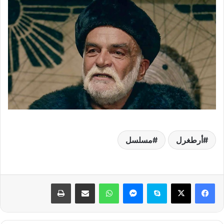
أرطغرل
مسلسل
فيسبوك
‫X
سكايب
ماسنجر
واتساب
مشاركة عبر البريد
طباعة