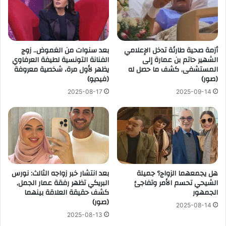
أزمة صحية طارئة تدخل الإعلامي
بعد سنوات من الغموض.. زوج
الشهير حاتم بن عمارة إلى
الفنانة التونسية لطيفة العرفاوي
المستشفى, كشف ما حصل له
يظهر لأول مرة، شخصية معروفة
(صور)
(فيديو)
2025-08-17
2025-09-14
هل يجمعهما الزواج؟ جميلة
بعد انتشار خبر زواجه الثالث: نورس
الشيحي تحسم الأمر وتفاجئ
البريكي تظهر رفقة عمار الجمل,
الجمهور
كشف حقيقة العلاقة بينهما
(صور)
2025-08-14
2025-08-13