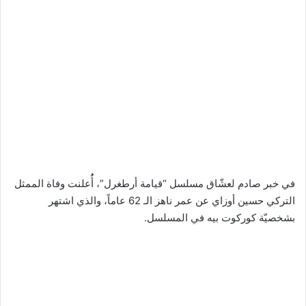
في خبر صادم لعشّاق مسلسل “قيامة أرطغرل”، أُُعلنت وفاة الممثل
التركي حسين أوزاي عن عمر ناهز الـ 62 عاماً، والذي اشتهر
بشخصيّة كوركوت بيه في المسلسل.