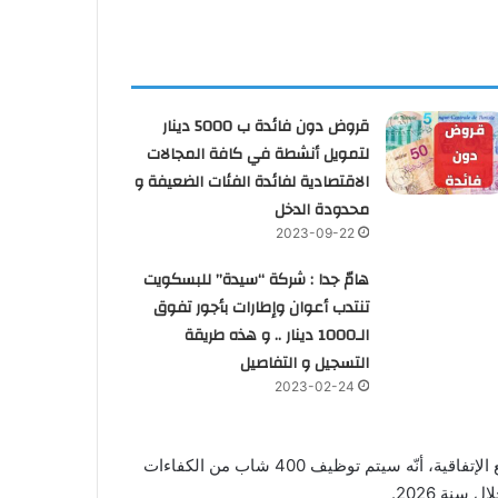
قروض دون فائدة ب 5000 دينار
لتمويل أنشطة في كافة المجالات
الاقتصادية لفائدة الفئات الضعيفة و
محدودة الدخل
2023-09-22
هامّ جدا : شركة “سيدة” للبسكويت
تنتدب أعوان وإطارات بأجور تفوق
الـ1000 دينار .. و هذه طريقة
التسجيل و التفاصيل
2023-02-24
وأوضح رئيس ديوان وزير التشغيل والتكوين المهني عبد القادر جمالي، نقلا عن وكالة تونس إفريقا للأنباء، على هامش موكب توقيع الإتفاقية، أنّه سيتم توظيف 400 شاب من الكفاءات