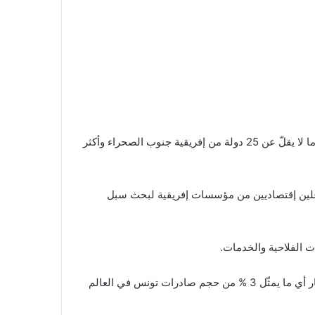
أفاد مدير عام مركز النهوض بالصادرات ، مراد بن حسين، بأن الدورة الثالثة للقاءات الأعمال التونسية الإفريقية ، شهدت مشاركة ما لا يقلّ عن 25 دولة من إفريقية جنوب الصحراء وأكثر
 المبرمج عقد أكثر من 2000 لقاء بين حوالي 200 مؤسسة تونسية وفاعلين إقتصاديين من مؤسسات إفريقية لبحث سبل
كما كشف مدير عام مركز النهوض بالصادرات، أنّ حجم المبادلات التجارية مع دول إفريقيا جنوب الصحراء يقدر ب 1600 مليار دينار أي ما يمثّل 3 % من حجم صادرات تونس في العالم