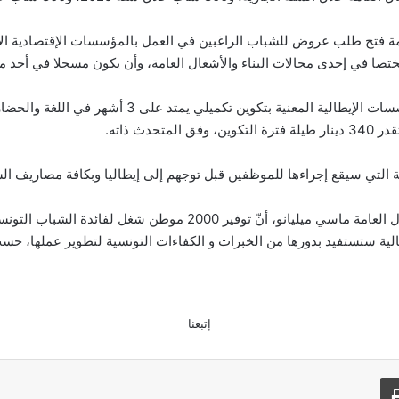
مة فتح طلب عروض للشباب الراغبين في العمل بالمؤسسات الإقتصادية الإي
ويتمتع الشباب الذين سيحظون بفرصة التشغيل بالمؤسسات ا
ث ذاته.
 التي سيقع إجراءها للموظفين قبل توجهم إلى إيطاليا وبكافة مصاريف السف
ومن جهته، أشار رئيس الجمعية الإيطالية للبناء والأشغال العامة ماسي
لية ستستفيد بدورها من الخبرات و الكفاءات التونسية لتطوير عملها، حسب
إتبعنا
طباعة