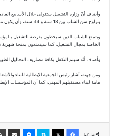
وأضاف أنّ وزارة التشغيل ستتولى خلال الأسابيع القاد
يتراوح سن الشاب بين 18 سنة و 34 سنة، وأن يكون مختصا في إحدى مجالات البناء والأشغال العامة، وأن يكون مسجلا في أحد مكاتب التشغيل.
الخاصة بمجال التشغيل، كما سيتمتعون بمنحة شهرية تقدر 340 دينار طيلة فترة التكوين، وفق المتحد
وأضاف أنّه سيتم التكفل بكافة مصاريف التحاليل الطبية
هامة لبناء مستقبلهم المهني، كما أن المؤسسات الإيطا
فيسبوك
‫X
سكايب
ماسنجر
مشاركة عبر البريد
شاركها