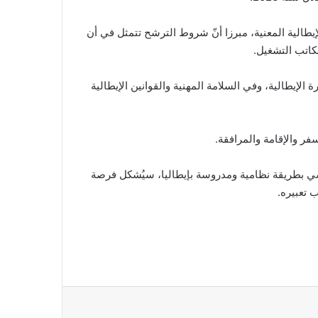
طالية المعنية، مبرزا أنّ شروط الترشح تتمثل في أن
لإيطالية المعنية بتكوين تكميلي يمتد على 3 أشهر في اللغة والحضارة الإيطالية، وفي السلامة المهنية والقوانين الإيطالية
ر والإقامة والمرافقة.
 ميليانو، أنّ توفير 2000 موطن شغل لفائدة الشباب التونسي بطريقة نظامية ومدروسة بإيطاليا، سيُشكل فرصة
 تعبيره.