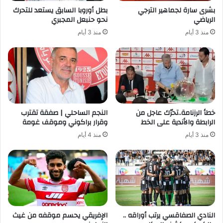
بشرى سارة لجماهير الترجي
بطل أوروبا السابق يستعد للتحرك
الرياضي
نحو حنبعل المجبري
منذ 3 أيام
منذ 3 أيام
خطأ الرزنامة..تحرّك عاجل من
النجم الساحلي | صفقة تقترب
الرابطة والأندية على الخط
وقرار براكوني وموقف غومة
منذ 3 أيام
منذ 4 أيام
النادي الصفاقسي يرتب أوراقه ..
الإفريقي يحسم موقفه من غيث