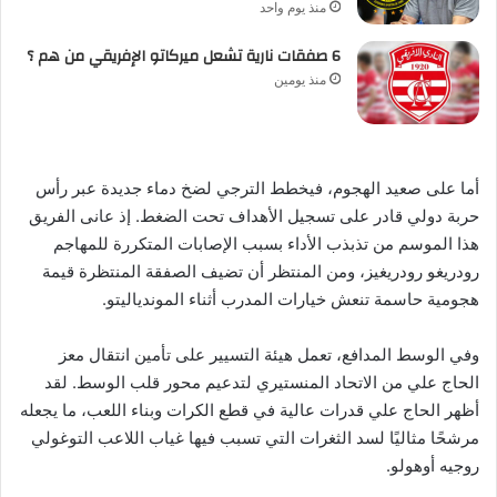
منذ يوم واحد
6 صفقات نارية تشعل ميركاتو الإفريقي من هم ؟
منذ يومين
أما على صعيد الهجوم، فيخطط الترجي لضخ دماء جديدة عبر رأس
حربة دولي قادر على تسجيل الأهداف تحت الضغط. إذ عانى الفريق
هذا الموسم من تذبذب الأداء بسبب الإصابات المتكررة للمهاجم
رودريغو رودريغيز، ومن المنتظر أن تضيف الصفقة المنتظرة قيمة
هجومية حاسمة تنعش خيارات المدرب أثناء الموندياليتو.
وفي الوسط المدافع، تعمل هيئة التسيير على تأمين انتقال معز
الحاج علي من الاتحاد المنستيري لتدعيم محور قلب الوسط. لقد
أظهر الحاج علي قدرات عالية في قطع الكرات وبناء اللعب، ما يجعله
مرشحًا مثاليًا لسد الثغرات التي تسبب فيها غياب اللاعب التوغولي
روجيه أوهولو.