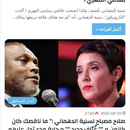
سنية الدهماني تكشف: هكذا أصبحت علاقتي بسامي الفهري ! أكدت
“الكرونيكور”، سنية الدهماني، أنه “لم تعد هنالك علاقة تربطها بمالك…
أكمل القراءة »
أخبار المشاهير
2٬146
2022-06-30
صلاح مصباح لسنية الدهماني :” ما ناقصك كان
كانون و “” غُرّاف حديد “” و حارة ودع تحل عليهم