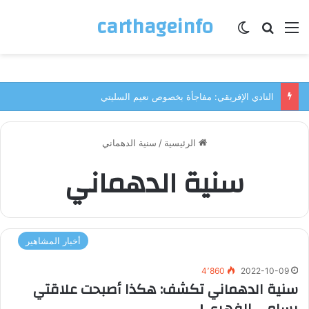
carthageinfo
القائمة
بحث عن
الوضع المظلم
النادي الإفريقي: مفاجأة بخصوص نعيم السليتي
الرئيسية
/
سنية الدهماني
سنية الدهماني
أخبار المشاهير
4٬860
2022-10-09
سنية الدهماني تكشف: هكذا أصبحت علاقتي
بسامي الفهري !