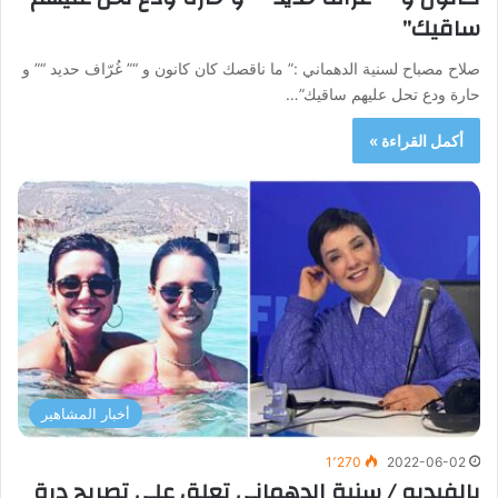
ساقيك”
صلاح مصباح لسنية الدهماني :” ما ناقصك كان كانون و “” غُرّاف حديد “” و
حارة ودع تحل عليهم ساقيك”…
أكمل القراءة »
أخبار المشاهير
1٬270
2022-06-02
بالفيديو / سنية الدهماني تعلق على تصريح درة