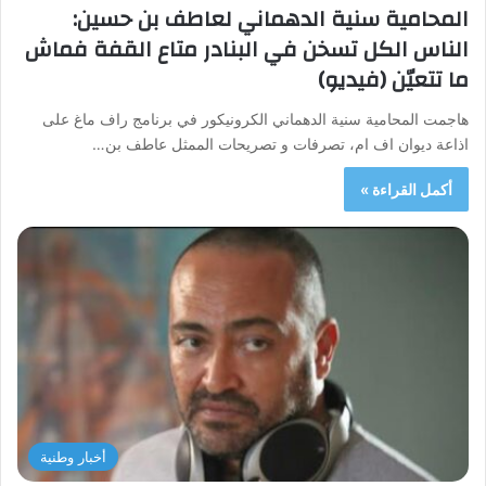
المحامية سنية الدهماني لعاطف بن حسين:
الناس الكل تسخن في البنادر متاع القفة فماش
ما تتعيّن (فيديو)
هاجمت المحامية سنية الدهماني الكرونيكور في برنامج راف ماغ على
اذاعة ديوان اف ام، تصرفات و تصريحات الممثل عاطف بن…
أكمل القراءة »
أخبار وطنية