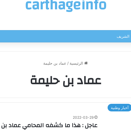
carthageinfo
ي الشريف
الرئيسية
/
عماد بن حليمة
عماد بن حليمة
أخبار وطنية
2022-03-29
عاجل : هذا ما كشفه المحامي عماد بن حل