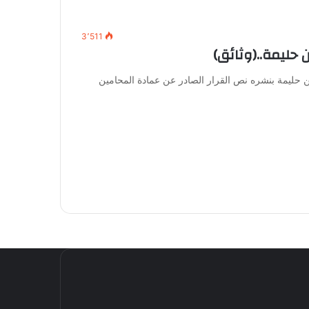
3٬511
حليمة..(وثائق) ‏
بن حليمة بنشره نص القرار الصادر عن عمادة المحامين