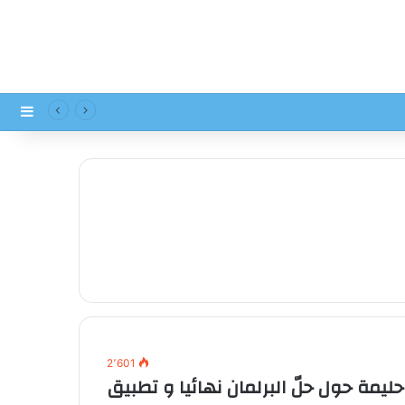
إضاف
2٬601
يمة حول حلّ البرلمان نهائيا و تطبيق