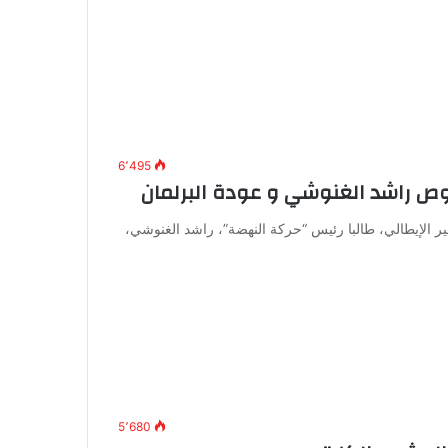
6٬495
ص راشد الغنوشي و عودة البرلمان
 الإيطالي، طالبا رئيس “حركة النهضة”، راشد الغنوشي،
5٬680