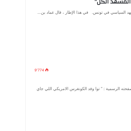
المشهد الكل”
هد السياسي في تونس. في هذا الإطار ، قال عماد بن…
9٬774
حته الرسمية : ” توا وفد الكونغرس الامريكي اللي جاي