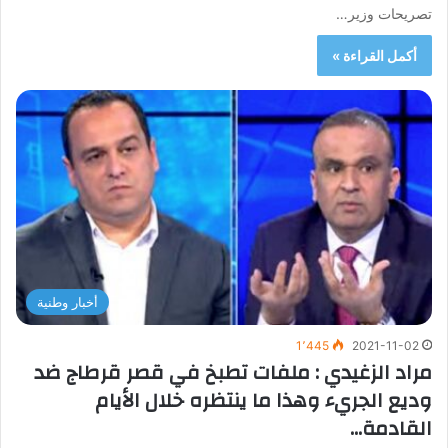
تصريحات وزير…
أكمل القراءة »
أخبار وطنية
1٬445
2021-11-02
مراد الزغيدي : ملفات تطبخ في قصر قرطاج ضد
وديع الجريء وهذا ما ينتظره خلال الأيام
القادمة…