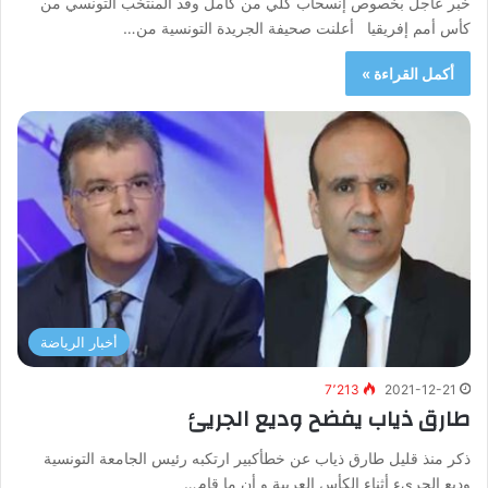
خبر عاجل بخصوص إنسحاب كلي من كامل وفد المنتخب التونسي من
كأس أمم إفريقيا أعلنت صحيفة الجريدة التونسية من…
أكمل القراءة »
أخبار الرياضة
7٬213
2021-12-21
طارق ذياب يفضح وديع الجريئ
ذكر منذ قليل طارق ذياب عن خطأكبير ارتكبه رئيس الجامعة التونسية
وديع الجريء أثناء الكأس العربية و أن ما قام…