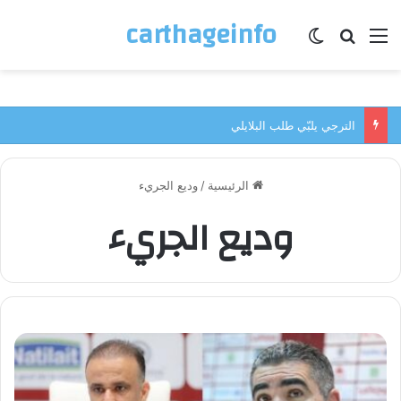
carthageinfo
القائمة
بحث عن
الوضع المظلم
الترجي يلبّي طلب البلايلي
الرئيسية
/
وديع الجريء
وديع الجريء