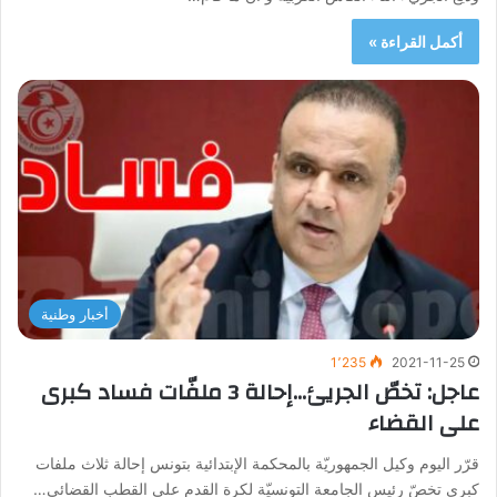
أكمل القراءة »
أخبار وطنية
1٬235
2021-11-25
عاجل: تخصّ الجريئ…إحالة 3 ملفّات فساد كبرى
على القضاء
قرّر اليوم وكيل الجمهوريّة بالمحكمة الإبتدائية بتونس إحالة ثلاث ملفات
كبرى تخصّ رئيس الجامعة التونسيّة لكرة القدم على القطب القضائي…