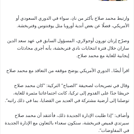
وارتبط محمد صلاح بأكثر من نادِ، سواء في الدوري السعودي أو
الأمريكي، فضلًا عن بعض أندية أوروبا مثل يوفنتوس وفنربخشة.
وصرّح إرتان تورون أوجولاري، المسؤول السابق في عهد سعد الدين
ساران خلال فترة انتخابات نادي فنربخشة، بأنه أجرى محادثات
إيجابية للغاية مع محمد صلاح.
اقرأ أيضًا.. الدوري الأمريكي يوضح موقفه من التعاقد مع محمد صلاح
وقال في تصريحات لصحيفة “الصباح” التركية: “كان محمد صلاح
حريصًا جدًا على القدوم إلى تركيا، كانت اجتماعاتنا مثمرة للغاية،
توصلنا إلى أرضية مشتركة في العديد من القضايا، بما في ذلك راتبه”.
وأضاف: “إذا طلبت الإدارة الجديدة ذلك، فأعتقد أن محمد صلاح
سيرتدي قميص فنربخشة، سنكون سعداء بالتعاون مع الإدارة الجديدة
في المفاوضات”.