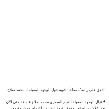
“اتفق على راتبه”.. مفاجأة قوية حول الوجهة المقبلة لـ محمد صلاح
لا تزال الوجهة المقبلة للنجم المصري محمد صلاح غامضة حتى الآن
بعد إعلان رحيله عن صفوف فريق ليفربول الإنجليزي، خاصة مع