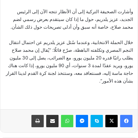
وأشارت الصحيفة التركية إلى أن الأنظار تتجه الآن إلى الرئيس
الجديد، عزيز يلدريم، حول ما إذا كان سيتقدم بعرض رسمي لضم
محمد صلاح، خاصة أنه سبق وأن أدلى تصريحات حول ذلك الشأن.
خلال الحملة الانتخابية، وعندما سُئل عزيز يلدريم عن احتمال انتقال
النجم المصري وتكلفته الباهظة، صرّح قائلًا: “يُقال إن محمد صلاح
يطلب راتبًا قدره 20 مليون يورو، مع الضرائب، يصل إلى 30 مليون
يورو، ويريد عقدًا لمدة 3 سنوات، أي 90 مليون يورو، إذا كانت هناك
حاجة ماسة إليه، فسنتعاقد معه، وستتخذ لجنة كرة القدم لدينا القرار
بشأن هذه الأمور”.
فيسبوك
‫X
سكايب
ماسنجر
واتساب
مشاركة عبر البريد
طباعة