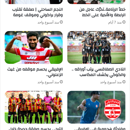
خطأ الرزنامة..تحرّك عاجل من
النجم الساحلي | صفقة تقترب
الرابطة والأندية على الخط
وقرار براكوني وموقف غومة
منذ 7 أيام
منذ أسبوع واحد
النادي الصفاقسي يرتب أوراقه ..
الإفريقي يحسم موقفه من غيث
والكوكي يكشف المكاسب
الزعلوني..
منذ أسبوع واحد
منذ أسبوع واحد
مفاجأة هجومية في الإفريقي
الترجي يحسم صفقة جديدة خلال