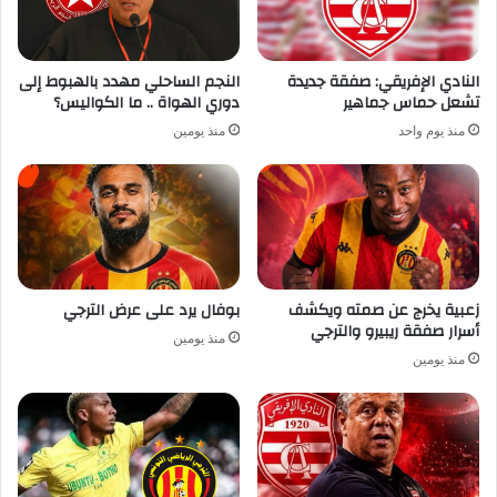
النادي الإفريقي: صفقة جديدة
النجم الساحلي مهدد بالهبوط إلى
تشعل حماس جماهير
دوري الهواة .. ما الكواليس؟
منذ يوم واحد
منذ يومين
زعبية يخرج عن صمته ويكشف
بوفال يرد على عرض الترجي
أسرار صفقة ريبيرو والترجي
منذ يومين
منذ يومين