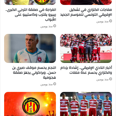
مفاجآت الكنزاري في تشكيل
انفراجة في صفقة الترجي الكبرى..
الإفريقي التونسي للموسم الجديد
ريبيرو يقترب وكاستييو على
الأبواب
منذ يومين
منذ يومين
أخبار النادي الإفريقي.. إشادة بزدام
النجم يحسم موقف صبري بن
والكنزاري يحسم عدة ملفات
حسن.. وبراكوني يجهز صفقة
هجومية
منذ يومين
منذ يومين