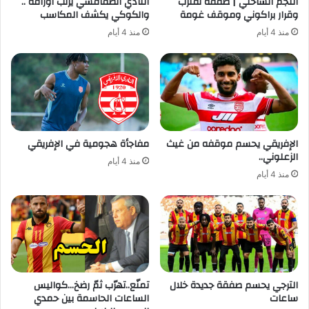
النجم الساحلي | صفقة تقترب
النادي الصفاقسي يرتب أوراقه ..
وقرار براكوني وموقف غومة
والكوكي يكشف المكاسب
منذ 4 أيام
منذ 4 أيام
الإفريقي يحسم موقفه من غيث
مفاجأة هجومية في الإفريقي
الزعلوني..
منذ 4 أيام
منذ 4 أيام
الترجي يحسم صفقة جديدة خلال
تمنّع..تهرّب ثمّ رضخ…كواليس
ساعات
الساعات الحاسمة بين حمدي