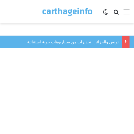
carthageinfo
القائمة
بحث عن
الوضع المظلم
تونس والجزائر : تحذيرات من سيناريوهات جوية استثنائية