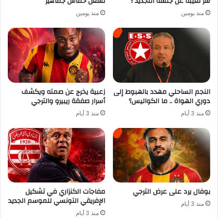
سر تغيبه عن جلسة التجديد ؟
تشعل حماس جماهير
منذ يومين
منذ يومين
النجم الساحلي مهدد بالهبوط إلى
زعبية يخرج عن صمته ويكشف
دوري الهواة .. ما الكواليس؟
أسرار صفقة ريبيرو والترجي
منذ 3 أيام
منذ 3 أيام
بوفال يرد على عرض الترجي
مفاجآت الكنزاري في تشكيل
الإفريقي التونسي للموسم الجديد
منذ 3 أيام
منذ 3 أيام