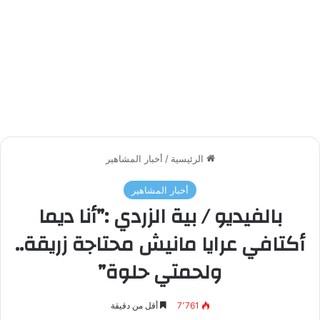
الرئيسية
/
أخبار المشاهير
أخبار المشاهير
بالفيديو / بية الزردي :”أنا ديما
أكتافي عرايا مانيش محتاجة زريقة..
ولحمتي حلوة”
7٬761
أقل من دقيقة