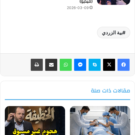
(فيديو)
2026-03-09
بية الزردي
فيسبوك
‫X
سكايب
ماسنجر
واتساب
مشاركة عبر البريد
طباعة
مقالات ذات صلة