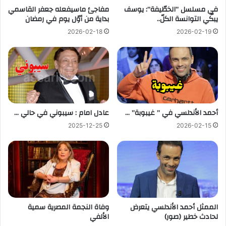
في مسلسل ”الخطّيفة”: يوسف
مفاجئ ماسيفعله جعفر القاسمي
يبكّي التوانسة الكلّ..
بداية من أوّل يوم في رمضان
2026-02-18
2026-02-19
أحمد الأندلسي في ” غيبوبة” …
عادل امام : سيبوني في حالي …
2025-12-25
2026-02-15
الممثل أحمد الأندلسي يتعرض
وفاة النجمة المصرية سمية
لحادث خطير (صور)
الألفي