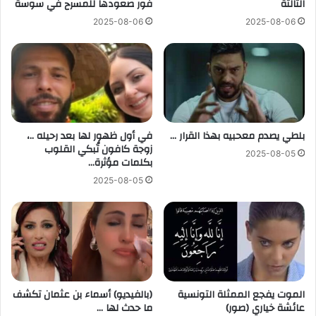
الثالثة
فور صعودها للمسرح في سوسة
2025-08-06
2025-08-06
بلطي يصدم معحبيه بهذا القرار …
في أول ظهور لها بعد رحيله ..،
زوجة كافون تُبكي القلوب
2025-08-05
بكلمات مؤثرة…
2025-08-05
الموت يفجع الممثلة التونسية
(بالفيديو) أسماء بن عثمان تكشف
عائشة خياري (صور)
ما حدث لها …