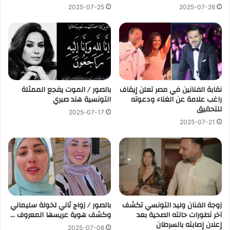
2025-07-25
2025-07-26
نقابة الفنانين في مصر تعلن إيقاف
بالصور / الموت يفجع الممثلة
راغب علامة عن الغناء ودعوته
التونسية هند صبري
للتحقيق
2025-07-17
2025-07-21
زوجة الفنان وليد التونسي تكشف
بالصور / زواج ثاني لخولة سليماني
آخر تطورات حالته الصحية بعد
وكشف هوية عريسها المعروف …
إعلان إصابته بالسرطان
2025-07-06