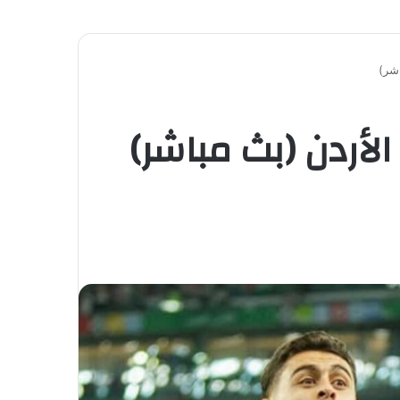
اشر)
لأردن (بث مباشر)