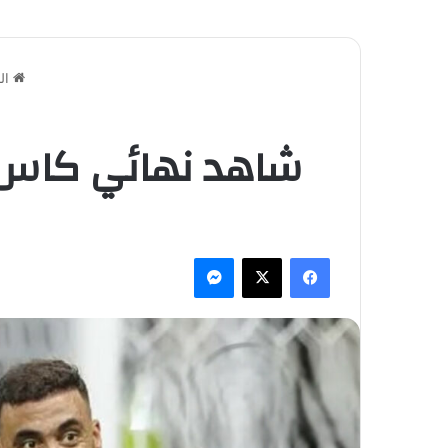
ال
شاهد نهائي كاس ال
فيسبوك
‫X
ماسنجر