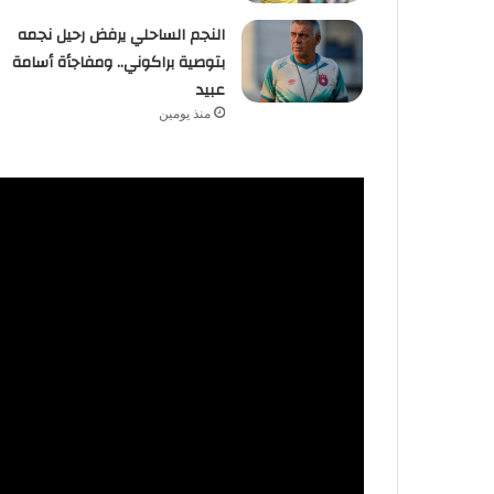
النجم الساحلي يرفض رحيل نجمه
بتوصية براكوني.. ومفاجأة أسامة
عبيد
منذ يومين