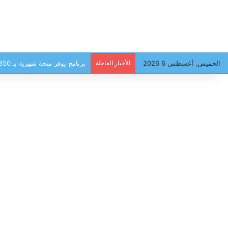
الخميس, أغسطس 6 2026
الأخبار العاجلة
برنامج يوفر منحة شهرية بـ 350 دينار للعائلات، وهذه أبرز الشروط للانتفاع …