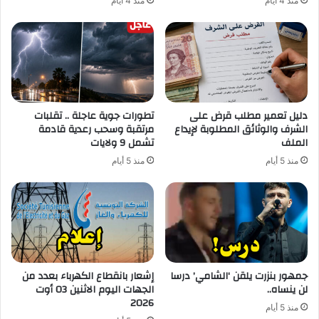
منذ 4 أيام
منذ 4 أيام
دليل تعمير مطلب قرض على
تطورات جوية عاجلة .. تقلبات
الشرف والوثائق المطلوبة لإيداع
مرتقبة وسحب رعدية قادمة
الملف
تشمل 9 ولايات
منذ 5 أيام
منذ 5 أيام
جمهور بنزرت يلقن ‘الشامي’ درسا
إشعار بانقطاع الكهرباء بعدد من
لن ينساه..
الجهات اليوم الاثنين 03 أوت
2026
منذ 5 أيام