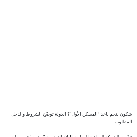
شكون ينجم ياخذ ”المسكن الأول”؟ الدولة توضّح الشروط والدخل
المطلوب
قدّمت الشركة الوطنية العقارية للبلاد التونسية “سنيت” توضيحات