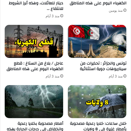
الكهرباء اليوم على هذه المناطق
دينار للعائلات، وهذه أبرز الشروط
للانتفاع …
منذ يومين
منذ 3 أيام
تونس والجزائر : تحذيرات من
عاجل / بلاغ من الستاغ : قطع
سيناريوهات جوية استثنائية
الكهرباء اليوم على هذه المناطق
منذ 3 أيام
منذ 3 أيام
خلال ساعات: خلايا رعدية مصحوبة
أمطار مصحوبة بخلايا رعدية
بأمطار غزيرة في 8 ولايات
وانخفاض في درجات الحرارة بهذه