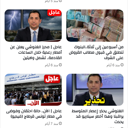
منذ 5 أيام
من أسبوعين إلى ثلاثة..البنوك
عاجل | محرز الغنوشي يعلن عن
تنطلق في قبول مطالب القروض
أمطار رعدية خلال الساعات
على الشرف
القادمة.. تشمل ولايتين
منذ 6 أيام
منذ 6 أيام
الغنوشي يحذر: إعصار المتوسط
عاجل | الآن.. حالة احتقان وفوضى
يراقبنا وهذا أخطر سيناريو قد
في مطار تونس قرطاج (فيديو)
يحدث
منذ 7 أيام