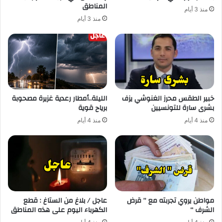
المناطق
منذ 3 أيام
منذ 3 أيام
خبير الطقس محرز الغنوشي يزف
الليلة..أمطار رعدية غزيرة مصحوبة
بشرى سارة للتونسيين
برياح قوية
منذ 4 أيام
منذ 4 أيام
مواطن يروي تجربته مع ” قرض
عاجل / بلاغ من الستاغ : قطع
الشرف “
الكهرباء اليوم على هذه المناطق