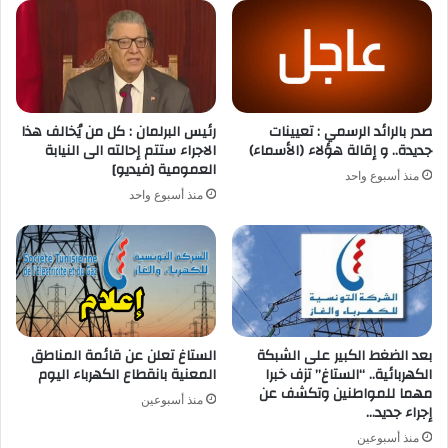
صدر بالرائد الرسمي : تعيينات
رئيس البرلمان : كل من يُخالف هذا
جديدة.. و إقالة هؤلاء (الأسماء)
الاجراء ستتم إحالته الى النيابة
العمومية [فيديو]
منذ أسبوع واحد
منذ أسبوع واحد
بعد الضغط الكبير على الشبكة
الستاغ تعلن عن قائمة المناطق
الكهربائية.. “الستاغ” تزف خبرا
المعنية بانقطاع الكهرباء اليوم
مهما للمواطنين وتكشف عن
منذ أسبوعين
إجراء جديد…
منذ أسبوعين