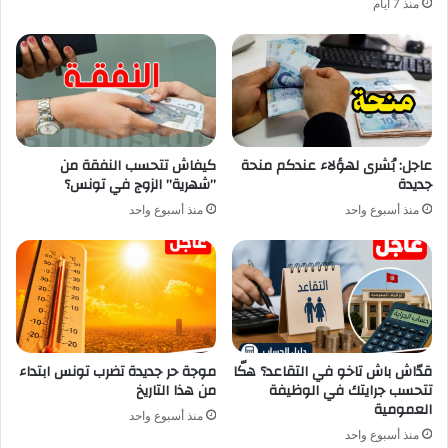
منذ 7 أيام
عاجل: بُشرى لهؤلاء عندكم منحة
كيفاش تتحسب النفقة من
جديدة
”شهرية” الزوج في تونس؟
منذ أسبوع واحد
منذ أسبوع واحد
قدّاش باش تاخو في التقاعد؟ هكّا
موجة حر جديدة تضرب تونس ابتداء
تتحسب جرايتك في الوظيفة
من هذا التاريخ
العمومية
منذ أسبوع واحد
منذ أسبوع واحد