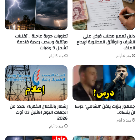
دليل تعمير مطلب قرض على
تطورات جوية عاجلة .. تقلبات
الشرف والوثائق المطلوبة لإيداع
مرتقبة وسحب رعدية قادمة
الملف
تشمل 9 ولايات
منذ 4 أيام
منذ 5 أيام
جمهور بنزرت يلقن ‘الشامي’ درسا
إشعار بانقطاع الكهرباء بعدد من
لن ينساه..
الجهات اليوم الاثنين 03 أوت
2026
منذ 5 أيام
منذ 5 أيام