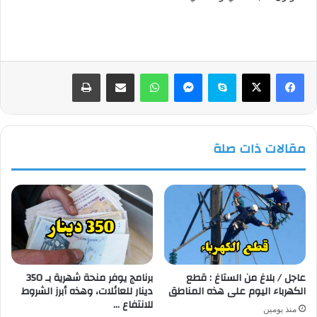
فيسبوك
‫X
سكايب
ماسنجر
واتساب
مشاركة عبر البريد
طباعة
مقالات ذات صلة
عاجل / بلاغ من الستاغ : قطع
برنامج يوفر منحة شهرية بـ 350
الكهرباء اليوم على هذه المناطق
دينار للعائلات، وهذه أبرز الشروط
للانتفاع …
منذ يومين