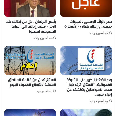
صدر بالرائد الرسمي : تعيينات
رئيس البرلمان : كل من يُخالف هذا
جديدة.. و إقالة هؤلاء (الأسماء)
الاجراء ستتم إحالته الى النيابة
العمومية [فيديو]
منذ أسبوع واحد
منذ أسبوع واحد
بعد الضغط الكبير على الشبكة
الستاغ تعلن عن قائمة المناطق
الكهربائية.. “الستاغ” تزف خبرا
المعنية بانقطاع الكهرباء اليوم
مهما للمواطنين وتكشف عن
منذ أسبوعين
إجراء جديد…
منذ أسبوع واحد