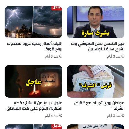
خبير الطقس محرز الغنوشي يزف
الليلة..أمطار رعدية غزيرة مصحوبة
بشرى سارة للتونسيين
برياح قوية
منذ 3 أيام
منذ 3 أيام
مواطن يروي تجربته مع ” قرض
عاجل / بلاغ من الستاغ : قطع
الشرف “
الكهرباء اليوم على هذه المناطق
منذ 3 أيام
منذ 4 أيام