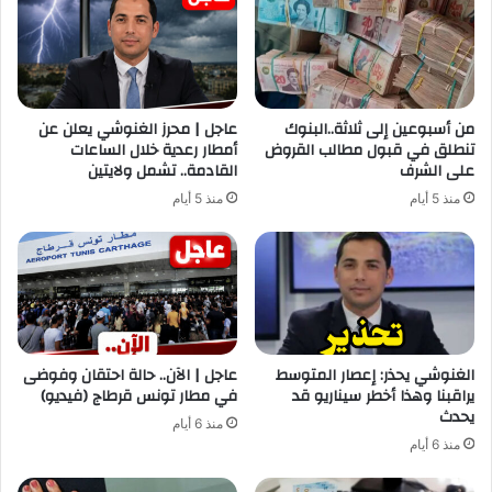
من أسبوعين إلى ثلاثة..البنوك
عاجل | محرز الغنوشي يعلن عن
تنطلق في قبول مطالب القروض
أمطار رعدية خلال الساعات
على الشرف
القادمة.. تشمل ولايتين
منذ 5 أيام
منذ 5 أيام
الغنوشي يحذر: إعصار المتوسط
عاجل | الآن.. حالة احتقان وفوضى
يراقبنا وهذا أخطر سيناريو قد
في مطار تونس قرطاج (فيديو)
يحدث
منذ 6 أيام
منذ 6 أيام