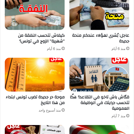
عاجل: بُشرى لهؤلاء عندكم منحة
كيفاش تتحسب النفقة من
جديدة
”شهرية” الزوج في تونس؟
منذ 6 أيام
منذ 6 أيام
قدّاش باش تاخو في التقاعد؟ هكّا
موجة حر جديدة تضرب تونس ابتداء
تتحسب جرايتك في الوظيفة
من هذا التاريخ
العمومية
منذ أسبوع واحد
منذ 7 أيام