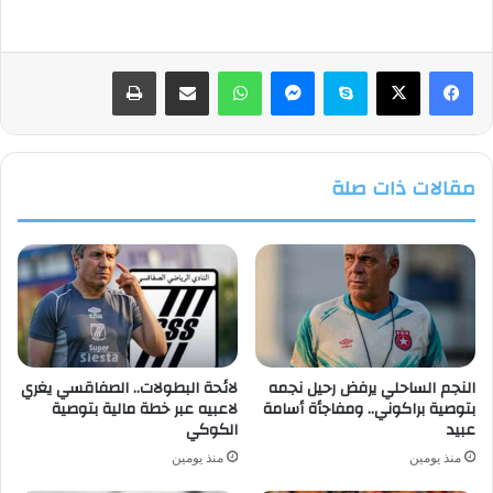
فيسبوك
‫X
سكايب
ماسنجر
واتساب
مشاركة عبر البريد
طباعة
مقالات ذات صلة
النجم الساحلي يرفض رحيل نجمه
لائحة البطولات.. الصفاقسي يغري
بتوصية براكوني.. ومفاجأة أسامة
لاعبيه عبر خطة مالية بتوصية
عبيد
الكوكي
منذ يومين
منذ يومين