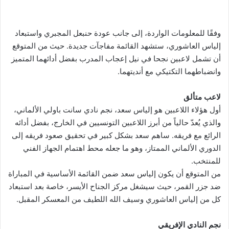
وفقًا للمعلومات الواردة، إلى جانب عودة حنبعل المجبري واستبعاد
إلياس العاشوري، ستشهد القائمة مفاجآت جديدة. حيث من المتوقع
أن تشمل لاعبين نجحا في نيل إعجاب المدرب بفضل أدائهما المتميز
وانضباطهما التكتيكي مع أنديتهما.
لاعب متألق
أول هؤلاء اللاعبين هو إلياس سعد، نجم نادي سانت باولي الألماني،
والذي يُعدّ حالياً من أبرز اللاعبين التونسيين في الخارج، بفضل أدائه
الرائع مع فريقه. ساهم سعد بشكل كبير في تحقيق صعود فريقه إلى
الدوري الألماني الممتاز، وهو ما جعله محط اهتمام الجهاز الفني
للمنتخب.
من المتوقع أن يكون إلياس سعد ضمن القائمة الأساسية في المباراة
ضد جزر القمر، حيث سيشغل مركز الجناح الأيسر، خاصة بعد استبعاد
كل من إلياس العاشوري وسيف الله اللطيف من المعسكر المقبل.
نجم النادي الإفريقي