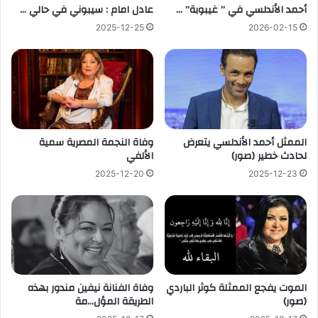
أحمد الأندلسي في ” غيبوبة” …
عادل امام : سيبوني في حالي …
2025-12-25
2026-02-15
الممثل أحمد الأندلسي يتعرض
وفاة النجمة المصرية سمية
لحادث خطير (صور)
الألفي
2025-12-20
2025-12-23
الموت يفجع الممثلة كوثر الباردي
وفاة الفنانة نيفين مندور بهذه
(صور)
الطريقة المؤل…مة