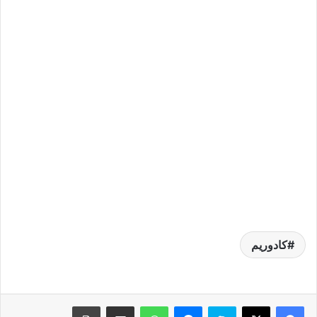
كادوريم
فيسبوك
‫X
سكايب
ماسنجر
واتساب
مشاركة عبر البريد
طباعة