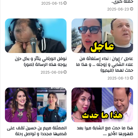
حملة كبرى..
2025-06-15
2025-06-23
عاجل / إيران : نداء إستغاثة من
نوفل الورتاني يتأثر و بكل حزن
علاء الشابي و زوجته … و هذا ما
يوجه هذه الرسالة (صور)
حدث لهما (فيديو)
2025-06-09
2025-06-13
هذا ما حدث مع الشابة ميرا بعد
الممثلة مريم بن حسين تقف على
ظهورها الأخير ….
قدميها مجددا و تواصل رحلة