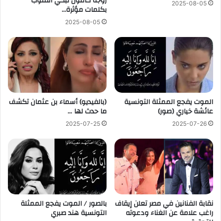
زوجة كافون تُبكي القلوب
2025-08-05
بكلمات مؤثرة…
2025-08-05
الموت يفجع الممثلة التونسية
(بالفيديو) أسماء بن عثمان تكشف
عائشة خياري (صور)
ما حدث لها …
2025-07-25
2025-07-26
نقابة الفنانين في مصر تعلن إيقاف
بالصور / الموت يفجع الممثلة
راغب علامة عن الغناء ودعوته
التونسية هند صبري