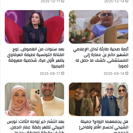
2025-12-11
2025-12-14
أزمة صحية طارئة تدخل الإعلامي
بعد سنوات من الغموض.. زوج
الشهير حاتم بن عمارة إلى
الفنانة التونسية لطيفة العرفاوي
المستشفى, كشف ما حصل له
يظهر لأول مرة، شخصية معروفة
(صور)
(فيديو)
2025-08-17
2025-09-14
هل يجمعهما الزواج؟ جميلة
بعد انتشار خبر زواجه الثالث: نورس
الشيحي تحسم الأمر وتفاجئ
البريكي تظهر رفقة عمار الجمل,
الجمهور
كشف حقيقة العلاقة بينهما