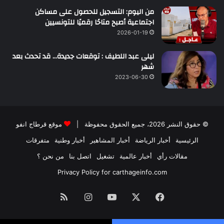
من اليوم: التسجيل للحصول على مساكن
اجتماعية أصبح متاحًا رقميًا للتونسيين
2026-01-19
ليلى عبد اللطيف : توقعات جديدة… قد تحدث بعد
شهر
2023-06-30
© حقوق النشر 2026، جميع الحقوق محفوظة |
موقع قرطاج انفو
الرئيسية
أخبار الرياضة
أخبار المشاهير
أخبار وطنية
متفرقات
مقالات رأي
أخبار عالمية
تشغيل
اتصل بنا
من نحن ؟
Privacy Policy for carthageinfo.com
فيسبوك
‫X
‫YouTube
انستقرام
ملخص
الموقع