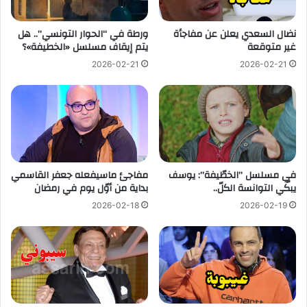
نضال السعدي يعلن عن مفاجأة
ورطة في “الحوار التونسي”.. هل
غير متوقعة
يتم إيقاف مسلسل «الخطيفة»؟
2026-02-21
2026-02-21
في مسلسل ”الخطّيفة”: يوسف
مفاجئ ماسيفعله جعفر القاسمي
يبكّي التوانسة الكلّ..
بداية من أوّل يوم في رمضان
2026-02-18
2026-02-19