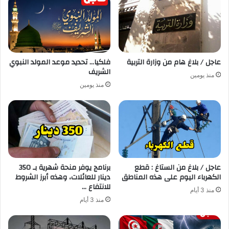
عاجل / بلاغ هام من وزارة التربية
فلكيا… تحديد موعد المولد النبوي
الشريف
منذ يومين
منذ يومين
عاجل / بلاغ من الستاغ : قطع
برنامج يوفر منحة شهرية بـ 350
الكهرباء اليوم على هذه المناطق
دينار للعائلات، وهذه أبرز الشروط
للانتفاع …
منذ 3 أيام
منذ 3 أيام