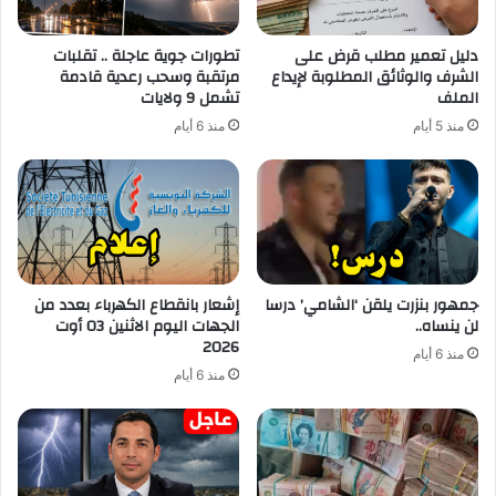
دليل تعمير مطلب قرض على
تطورات جوية عاجلة .. تقلبات
الشرف والوثائق المطلوبة لإيداع
مرتقبة وسحب رعدية قادمة
الملف
تشمل 9 ولايات
منذ 5 أيام
منذ 6 أيام
جمهور بنزرت يلقن ‘الشامي’ درسا
إشعار بانقطاع الكهرباء بعدد من
لن ينساه..
الجهات اليوم الاثنين 03 أوت
2026
منذ 6 أيام
منذ 6 أيام