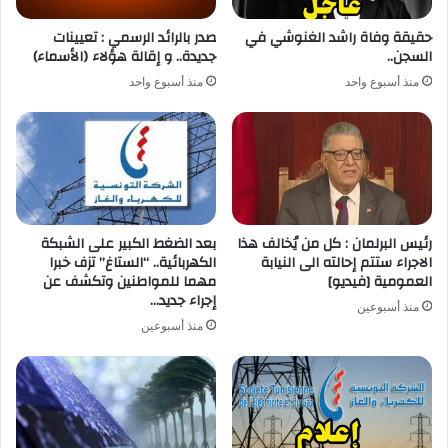
حقيقة وفاة راشد الغنوشي في
صدر بالرائد الرسمي : تعيينات
السجن..
جديدة.. و إقالة هؤلاء (الأسماء)
منذ أسبوع واحد
منذ أسبوع واحد
رئيس البرلمان : كل من يُخالف هذا
بعد الضغط الكبير على الشبكة
الاجراء ستتم إحالته الى النيابة
الكهربائية.. “الستاغ” تزف خبرا
العمومية [فيديو]
مهما للمواطنين وتكشف عن
إجراء جديد…
منذ أسبوعين
منذ أسبوعين