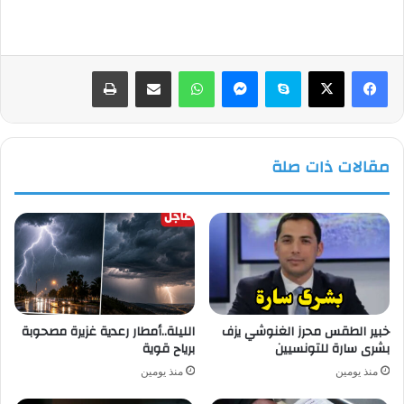
فيسبوك
‫X
سكايب
ماسنجر
واتساب
مشاركة عبر البريد
طباعة
مقالات ذات صلة
خبير الطقس محرز الغنوشي يزف
الليلة..أمطار رعدية غزيرة مصحوبة
بشرى سارة للتونسيين
برياح قوية
منذ يومين
منذ يومين