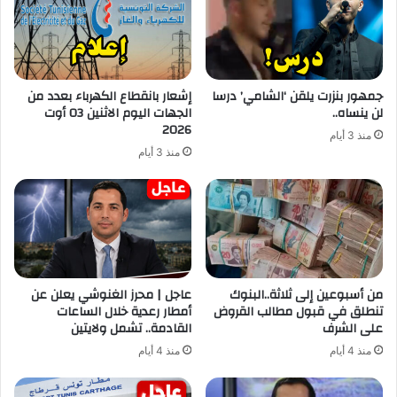
جمهور بنزرت يلقن ‘الشامي’ درسا
إشعار بانقطاع الكهرباء بعدد من
لن ينساه..
الجهات اليوم الاثنين 03 أوت
2026
منذ 3 أيام
منذ 3 أيام
من أسبوعين إلى ثلاثة..البنوك
عاجل | محرز الغنوشي يعلن عن
تنطلق في قبول مطالب القروض
أمطار رعدية خلال الساعات
على الشرف
القادمة.. تشمل ولايتين
منذ 4 أيام
منذ 4 أيام