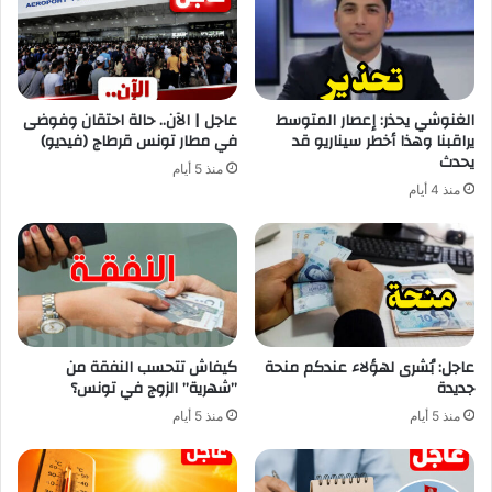
الغنوشي يحذر: إعصار المتوسط
عاجل | الآن.. حالة احتقان وفوضى
يراقبنا وهذا أخطر سيناريو قد
في مطار تونس قرطاج (فيديو)
يحدث
منذ 5 أيام
منذ 4 أيام
عاجل: بُشرى لهؤلاء عندكم منحة
كيفاش تتحسب النفقة من
جديدة
”شهرية” الزوج في تونس؟
منذ 5 أيام
منذ 5 أيام