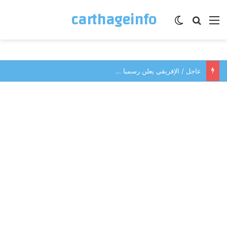
carthageinfo
القائمة
بحث عن
الوضع المظلم
عاجل / الإفريقي يعلن رسميا …