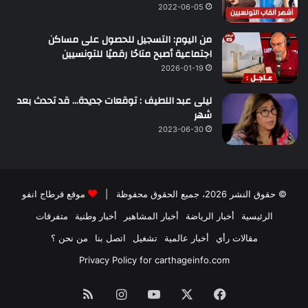
2022-06-05
من اليوم: التسجيل للحصول على مساكن
اجتماعية أصبح متاحًا رقميًا للتونسيين
2026-01-19
ليلى عبد اللطيف : توقعات جديدة… قد تحدث بعد
شهر
2023-06-30
© حقوق النشر 2026، جميع الحقوق محفوظة |
موقع قرطاج انفو
الرئيسية
أخبار الرياضة
أخبار المشاهير
أخبار وطنية
متفرقات
مقالات رأي
أخبار عالمية
تشغيل
اتصل بنا
من نحن ؟
Privacy Policy for carthageinfo.com
فيسبوك
‫X
‫YouTube
انستقرام
ملخص