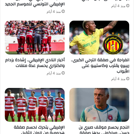
الإفريقي التونسي للموسم الجديد
منذ 4 أيام
منذ 4 أيام
انفراجة في صفقة الترجي الكبرى..
أخبار النادي الإفريقي.. إشادة بزدام
ريبيرو يقترب وكاستييو على
والكنزاري يحسم عدة ملفات
الأبواب
منذ 4 أيام
منذ 4 أيام
النجم يحسم موقف صبري بن
الإفريقي يتحرك لحسم صفقة
حسن.. وبراكوني يجهز صفقة
هجومية من الوزن الثقيل