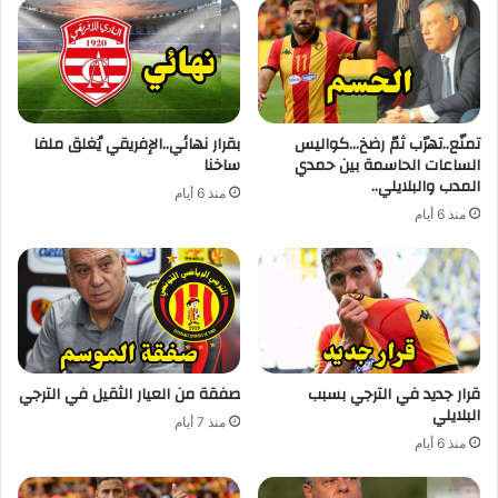
تمنّع..تهرّب ثمّ رضخ…كواليس
بقرار نهائي..الإفريقي يُغلق ملفا
الساعات الحاسمة بين حمدي
ساخنا
المدب والبلايلي..
منذ 6 أيام
منذ 6 أيام
قرار جديد في الترجي بسبب
صفقة من العيار الثقيل في الترجي
البلايلي
منذ 7 أيام
منذ 6 أيام