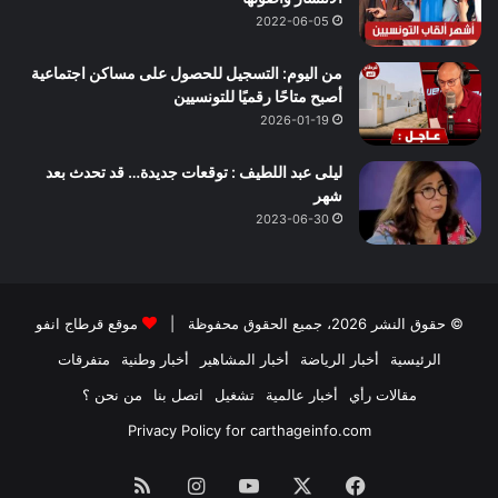
2022-06-05
من اليوم: التسجيل للحصول على مساكن اجتماعية
أصبح متاحًا رقميًا للتونسيين
2026-01-19
ليلى عبد اللطيف : توقعات جديدة… قد تحدث بعد
شهر
2023-06-30
© حقوق النشر 2026، جميع الحقوق محفوظة |
موقع قرطاج انفو
الرئيسية
أخبار الرياضة
أخبار المشاهير
أخبار وطنية
متفرقات
مقالات رأي
أخبار عالمية
تشغيل
اتصل بنا
من نحن ؟
Privacy Policy for carthageinfo.com
فيسبوك
‫X
‫YouTube
انستقرام
ملخص