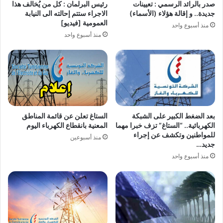
صدر بالرائد الرسمي : تعيينات
رئيس البرلمان : كل من يُخالف هذا
جديدة.. و إقالة هؤلاء (الأسماء)
الاجراء ستتم إحالته الى النيابة
العمومية [فيديو]
منذ أسبوع واحد
منذ أسبوع واحد
بعد الضغط الكبير على الشبكة
الستاغ تعلن عن قائمة المناطق
الكهربائية.. “الستاغ” تزف خبرا مهما
المعنية بانقطاع الكهرباء اليوم
للمواطنين وتكشف عن إجراء
منذ أسبوعين
جديد…
منذ أسبوع واحد