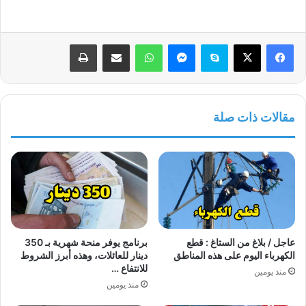
فيسبوك
‫X
سكايب
ماسنجر
واتساب
مشاركة عبر البريد
طباعة
مقالات ذات صلة
عاجل / بلاغ من الستاغ : قطع
برنامج يوفر منحة شهرية بـ 350
الكهرباء اليوم على هذه المناطق
دينار للعائلات، وهذه أبرز الشروط
للانتفاع …
منذ يومين
منذ يومين