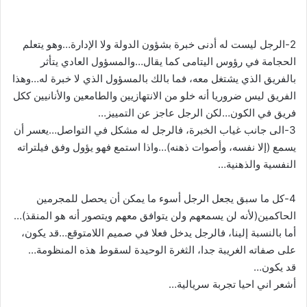
2-الرجل ليست له أدنى خبرة بشؤون الدولة ولا الإدارة…وهو يتعلم
الحجامة في رؤوس اليتامى كما يقال…والمسؤول العادي يتأثر
بالفريق الذي يشتغل معه، فما بالك بالمسؤول الذي لا خبرة له…وهذا
الفريق ليس ضروريا أنه خلو من الانتهازيين والطامعين والأنانيين ككل
فريق في الكون…لكن الرجل عاجز عن التمييز…
3-الى جانب غياب الخبرة، فالرجل له مشكل في التواصل…يعسر أن
يسمع (إلا نفسه، وأصوات ذهنه)…واذا استمع فهو يؤول وفق فيلتراته
النفسية والذهنية…
4-كل ما سبق يجعل الرجل أسوء ما يمكن أن يحصل للمجرمين
الحاكمين(لأنه لن يسمعهم ولن يتوافق معهم ويتصور أنه هو المنقذ)…
أما بالنسبة إلينا، فالرجل يدخل فعلا في صميم اللامتوقع…قد يكون،
على صفاته الغريبة جدا، الثغرة الوحيدة لسقوط هذه المنظومة…
قد يكون…
أشعر اني احيا تجربة سريالية…