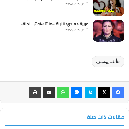
2024-12-01
عربية حمادي: الليلة …ما تنساوش الحنة..
2023-12-31
ألفة يوسف
فيسبوك
‫X
سكايب
ماسنجر
واتساب
مشاركة عبر البريد
طباعة
مقالات ذات صلة