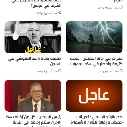
اليوم
كيف تستفيد من التمويل على
الشرف في تونس؟
منذ أسبوع واحد
منذ أسبوع واحد
تغيرات في حالة الطقس : سحب
حقيقة وفاة راشد الغنوشي في
كثيفة وأمطار في هذه الولايات
السجن..
منذ أسبوع واحد
منذ أسبوع واحد
صدر بالرائد الرسمي : تعيينات
رئيس البرلمان : كل من يُخالف هذا
جديدة.. و إقالة هؤلاء (الأسماء)
الاجراء ستتم إحالته الى النيابة