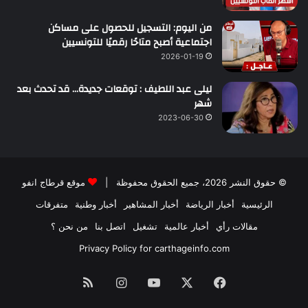
من اليوم: التسجيل للحصول على مساكن
اجتماعية أصبح متاحًا رقميًا للتونسيين
2026-01-19
ليلى عبد اللطيف : توقعات جديدة… قد تحدث بعد
شهر
2023-06-30
© حقوق النشر 2026، جميع الحقوق محفوظة |
موقع قرطاج انفو
الرئيسية
أخبار الرياضة
أخبار المشاهير
أخبار وطنية
متفرقات
مقالات رأي
أخبار عالمية
تشغيل
اتصل بنا
من نحن ؟
Privacy Policy for carthageinfo.com
فيسبوك
‫X
‫YouTube
انستقرام
ملخص