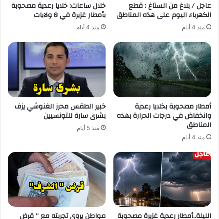
عاجل / بلاغ من الستاغ : قطع
خلال ساعات: خلايا رعدية مصحوبة
الكهرباء اليوم على هذه المناطق
بأمطار غزيرة في 8 ولايات
منذ 4 أيام
منذ 4 أيام
أمطار مصحوبة بخلايا رعدية
خبير الطقس محرز الغنوشي يزف
وانخفاض في درجات الحرارة بهذه
بشرى سارة للتونسيين
المناطق
منذ 5 أيام
منذ 4 أيام
الليلة..أمطار رعدية غزيرة مصحوبة
مواطن يروي تجربته مع ” قرض