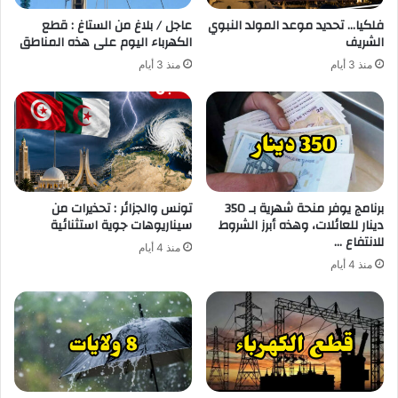
فلكيا… تحديد موعد المولد النبوي
عاجل / بلاغ من الستاغ : قطع
الشريف
الكهرباء اليوم على هذه المناطق
منذ 3 أيام
منذ 3 أيام
برنامج يوفر منحة شهرية بـ 350
تونس والجزائر : تحذيرات من
دينار للعائلات، وهذه أبرز الشروط
سيناريوهات جوية استثنائية
للانتفاع …
منذ 4 أيام
منذ 4 أيام