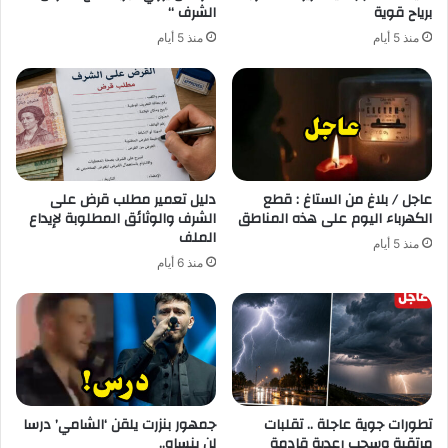
برياح قوية
الشرف “
منذ 5 أيام
منذ 5 أيام
عاجل / بلاغ من الستاغ : قطع
دليل تعمير مطلب قرض على
الكهرباء اليوم على هذه المناطق
الشرف والوثائق المطلوبة لإيداع
الملف
منذ 5 أيام
منذ 6 أيام
تطورات جوية عاجلة .. تقلبات
جمهور بنزرت يلقن ‘الشامي’ درسا
مرتقبة وسحب رعدية قادمة
لن ينساه..