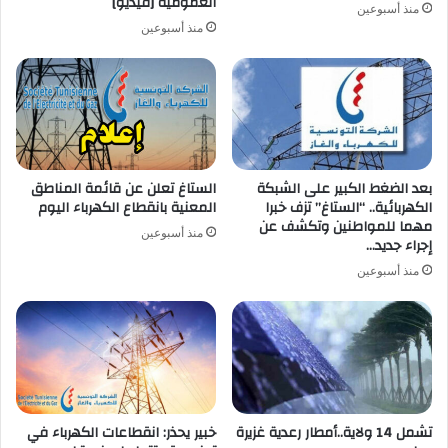
العمومية [فيديو]
منذ أسبوعين
منذ أسبوعين
بعد الضغط الكبير على الشبكة
الستاغ تعلن عن قائمة المناطق
الكهربائية.. “الستاغ” تزف خبرا
المعنية بانقطاع الكهرباء اليوم
مهما للمواطنين وتكشف عن
منذ أسبوعين
إجراء جديد…
منذ أسبوعين
تشمل 14 ولاية..أمطار رعدية غزيرة
خبير يحذر: انقطاعات الكهرباء في