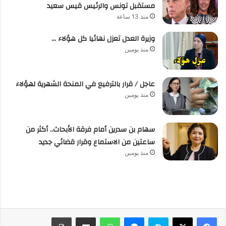
مستقبل تونس والرئيس قيس سعيد
منذ 13 ساعة
وزيرة العدل تعزل نهائيا كل هؤلاء …
منذ يومين
عاجل / قرار بالترفيع في المنحة الشهرية لهؤلاء
منذ يومين
سهام بن سدرين أمام فرقة الأبحاث.. أكثر من
ساعتين من الاستماع وقرار قضائي جديد
منذ يومين
فيسبوك
‫X
سكايب
ماسنجر
واتساب
مشاركة عبر البريد
طباعة