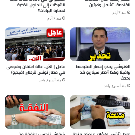
القادمة.. تشمل ولايتين
الشركات إلى الحلول الذكية
لحماية البيانات؟
منذ 7 أيام
منذ 7 أيام
الغنوشي يحذر: إعصار المتوسط
عاجل | الآن.. حالة احتقان وفوضى
يراقبنا وهذا أخطر سيناريو قد
في مطار تونس قرطاج (فيديو)
يحدث
منذ أسبوع واحد
منذ أسبوع واحد
عاجل: بُشرى لهؤلاء عندكم منحة
كيفاش تتحسب النفقة من