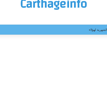
Carthageinfo
ث.. أكثر من ساعتين من الاستماع وقرار قضائي جديد