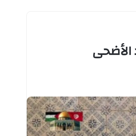
د الأضحى