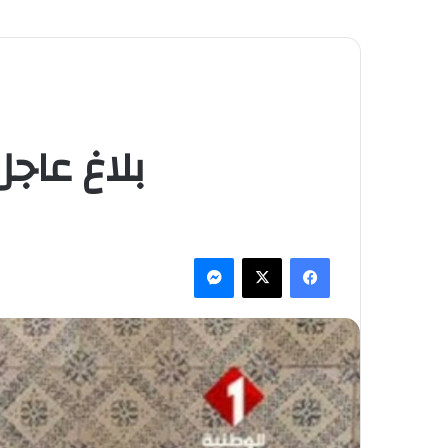
بلاغ عاجل
فيسبوك
‫X
ماسنجر