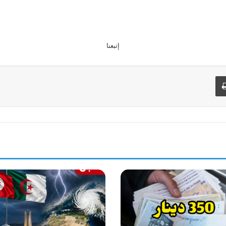
إتبعنا
طباعة