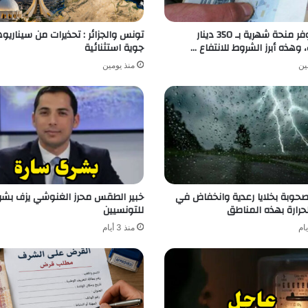
برنامج يوفر منحة شهرية بـ 350 دينار
تونس والجزائر : تحذيرات من سيناريو
، وهذه أبرز الشروط للانتفاع …
جوية استثنائية
ين
منذ يومين
صحوبة بخلايا رعدية وانخفاض في
خبير الطقس محرز الغنوشي يزف بشر
حرارة بهذه المناطق
للتونسيين
منذ 3 أيام