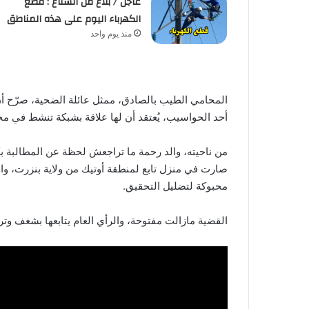
عاجل / بلاغ من الستاغ : قطع
الكهرباء اليوم على هذه المناطق
منذ يوم واحد
المحامي الطيب بالصادق، ممثل عائلة الضحية، صرّح أن
أحد الحواسيب، يُعتقد أن لها علاقة بشبكة تنشط في مج
من ناحيته، والد رحمة ما تراجعش لحظة عن المطالبة بك
صارت في منزل تابع لمنطقة أوتيك من ولاية بنزرت، وال
محبوكة لتضليل التحقيق.
القضية مازالت مفتوحة، والرأي العام يتابعها بشغف و