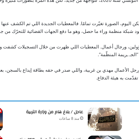
عادت قضية الشابة رحمة لحمر، اللي هزّت الرأي العام التونسي سنة 2020، للواجهة من جديد
لكن اليوم، الصورة تغيّرت تمامًا. فالمعطيات الجديدة اللي تم الكشف عنه
د شبكة منظمة وراء ما حصل، وهو ما دفع الجهات القضائية للتحرّك من جد
 موظفين، مسؤولين، ورجال أعمال. المعطيات اللي ظهرت من خلال التسجيلات كش
الجـ ـريمة المنظّمة”.
 ورجل الأعمال مهدي بن غربية، واللي صدر في حقه بطاقة إيداع بالسجن، بعد
عاجل / بلاغ هام من وزارة التربية
منذ 8 ساعات