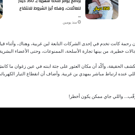
برنامج يوفر منحة شهرية بـ 350 دينار
للعائلات، وهذه أبرز الشروط للانتفاع
…
منذ يومين
 رحمة كانت تخدم في إحدى الشركات التابعة لبن غربية، وهناك، وأثناء ق
الات خطيرة، من بينها تجارة الأسلحة، الممنوعات، وحتى الأعضاء البشرية.
شف الحقيقة، وأكّد أن مكان العثور على جثة ابنته في عين زغوان ما كان
لي عنده ارتباط مباشر بمهدي بن غربية. وأضاف أن انقطاع التيار الكهرب
ترقّب… واللي جاي ممكن يكون أخطر!