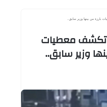
 بارزة من بينها وزير سابق..
بة تكشف معطيات
ا وزير سابق..