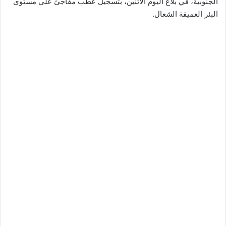
الجنوبية، في بلاغ اليوم الاثنين، بتسجيل عطب مفاجئ على مستوى
البئر العميقة الشعال.