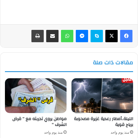
فيسبوك
‫X
سكايب
ماسنجر
واتساب
مشاركة عبر البريد
طباعة
مقالات ذات صلة
الليلة..أمطار رعدية غزيرة مصحوبة
مواطن يروي تجربته مع ” قرض
برياح قوية
الشرف “
منذ يوم واحد
منذ يوم واحد