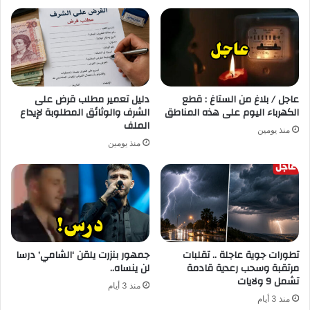
عاجل / بلاغ من الستاغ : قطع
دليل تعمير مطلب قرض على
الكهرباء اليوم على هذه المناطق
الشرف والوثائق المطلوبة لإيداع
الملف
منذ يومين
منذ يومين
تطورات جوية عاجلة .. تقلبات
جمهور بنزرت يلقن ‘الشامي’ درسا
مرتقبة وسحب رعدية قادمة
لن ينساه..
تشمل 9 ولايات
منذ 3 أيام
منذ 3 أيام