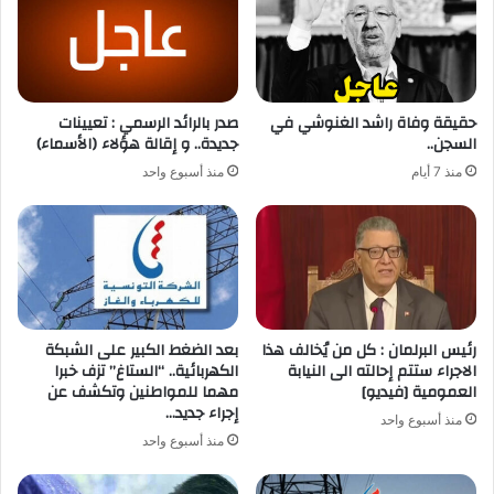
حقيقة وفاة راشد الغنوشي في
صدر بالرائد الرسمي : تعيينات
السجن..
جديدة.. و إقالة هؤلاء (الأسماء)
منذ 7 أيام
منذ أسبوع واحد
رئيس البرلمان : كل من يُخالف هذا
بعد الضغط الكبير على الشبكة
الاجراء ستتم إحالته الى النيابة
الكهربائية.. “الستاغ” تزف خبرا
العمومية [فيديو]
مهما للمواطنين وتكشف عن
إجراء جديد…
منذ أسبوع واحد
منذ أسبوع واحد