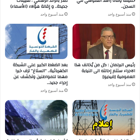
حقيقة وفاة راشد الغنوشي في
صدر بالرائد الرسمي : تعيينات
السجن..
جديدة.. و إقالة هؤلاء (الأسماء)
منذ أسبوع واحد
منذ أسبوع واحد
رئيس البرلمان : كل من يُخالف هذا
بعد الضغط الكبير على الشبكة
الاجراء ستتم إحالته الى النيابة
الكهربائية.. “الستاغ” تزف خبرا
العمومية [فيديو]
مهما للمواطنين وتكشف عن
إجراء جديد…
منذ أسبوع واحد
منذ أسبوع واحد