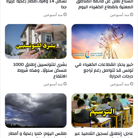
الستاغ تعلن عن قائمة المناطق
تشمل 14 ولاية..أمطار رعدية غزيرة
المعنية بانقطاع الكهرباء اليوم
جدا
منذ أسبوعين
منذ أسبوعين
خبير يحذر: انقطاعات الكهرباء في
بشرى للتونسيين إطلاق 1000
تونس قد تتواصل رغم تراجع
مسكن سنويًا.. وهذه شروط
درجات الحرارة
الانتفاع
منذ أسبوعين
منذ أسبوعين
عاجل: إنطلاق تسجيل التلاميذ عبر
طقس اليوم: خلايا رعدية و أمطار