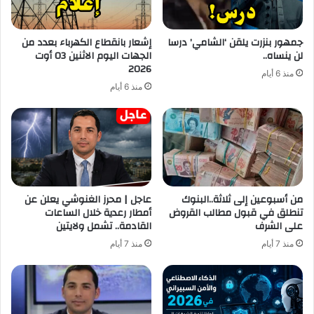
جمهور بنزرت يلقن ‘الشامي’ درسا
إشعار بانقطاع الكهرباء بعدد من
لن ينساه..
الجهات اليوم الاثنين 03 أوت
2026
منذ 6 أيام
منذ 6 أيام
من أسبوعين إلى ثلاثة..البنوك
عاجل | محرز الغنوشي يعلن عن
تنطلق في قبول مطالب القروض
أمطار رعدية خلال الساعات
على الشرف
القادمة.. تشمل ولايتين
منذ 7 أيام
منذ 7 أيام