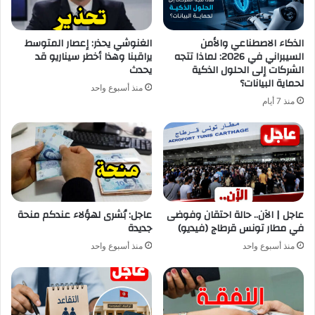
الذكاء الاصطناعي والأمن
الغنوشي يحذر: إعصار المتوسط
السيبراني في 2026: لماذا تتجه
يراقبنا وهذا أخطر سيناريو قد
الشركات إلى الحلول الذكية
يحدث
لحماية البيانات؟
منذ أسبوع واحد
منذ 7 أيام
عاجل | الآن.. حالة احتقان وفوضى
عاجل: بُشرى لهؤلاء عندكم منحة
في مطار تونس قرطاج (فيديو)
جديدة
منذ أسبوع واحد
منذ أسبوع واحد