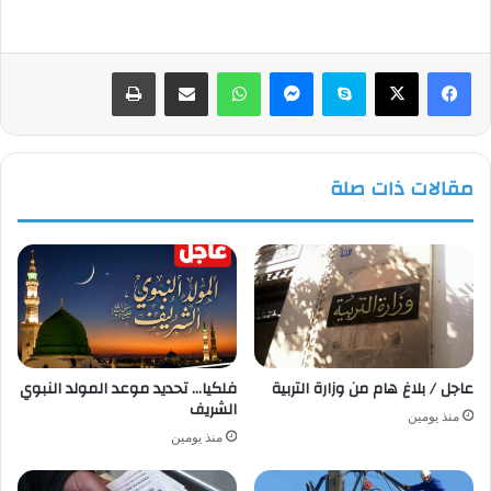
فيسبوك
‫X
سكايب
ماسنجر
واتساب
مشاركة عبر البريد
طباعة
مقالات ذات صلة
عاجل / بلاغ هام من وزارة التربية
فلكيا… تحديد موعد المولد النبوي
الشريف
منذ يومين
منذ يومين