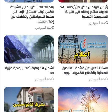
رئيس البرلمان : كل من يُخالف هذا
بعد الضغط الكبير على الشبكة
الاجراء ستتم إحالته الى النيابة
الكهربائية.. “الستاغ” تزف خبرا
العمومية [فيديو]
مهما للمواطنين وتكشف عن
إجراء جديد…
منذ أسبوعين
منذ أسبوعين
الستاغ تعلن عن قائمة المناطق
تشمل 14 ولاية..أمطار رعدية غزيرة
المعنية بانقطاع الكهرباء اليوم
جدا
منذ أسبوعين
منذ أسبوعين