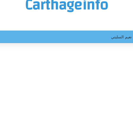
Carthageinfo
ترجي