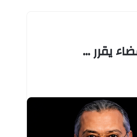
اء يقرر …