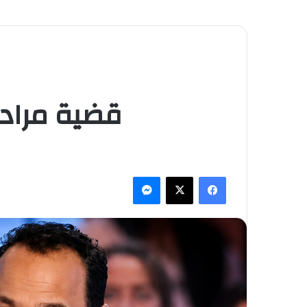
قضية مراد 
فيسبوك
‫X
ماسنجر