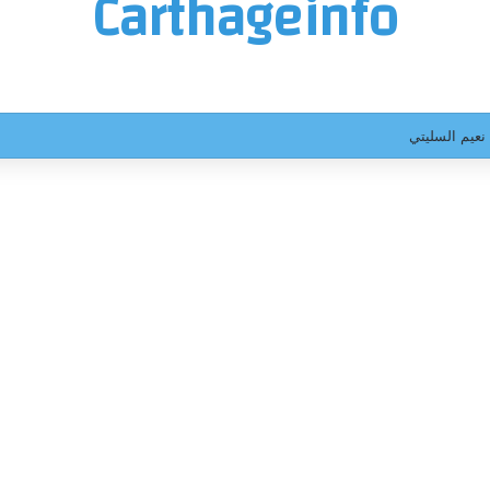
Carthageinfo
نعيم السليتي