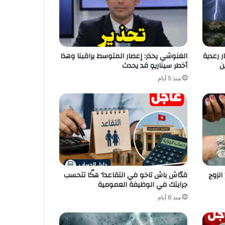
 رعدية
الغنوشي يحذر: إعصار المتوسط يراقبنا وهذا
ن
أخطر سيناريو قد يحدث
منذ 5 أيام
لزوج
قدّاش باش تاخو في التقاعد؟ هكّا تتحسب
جرايتك في الوظيفة العمومية
منذ 6 أيام