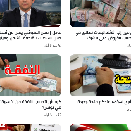
ين إلى ثلاثة..البنوك تنطلق في
عاجل | محرز الغنوشي يعلن عن أمطار
الب القروض على الشرف
خلال الساعات القادمة.. تشمل ولايتي
منذ 5 أيام
ُشرى لهؤلاء عندكم منحة جديدة
كيفاش تتحسب النفقة من ”شهرية” ا
في تونس؟
منذ 6 أيام