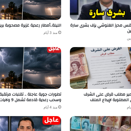
طقس محرز الغنوشي يزف بشرى سارة
الليلة..أمطار رعدية غزيرة مصحوبة بري
ين
منذ 3 أيام
ين
مير مطلب قرض على الشرف
تطورات جوية عاجلة .. تقلبات مرتقبة
 المطلوبة لإيداع الملف
وسحب رعدية قادمة تشمل 9 ولايات
منذ 4 أيام