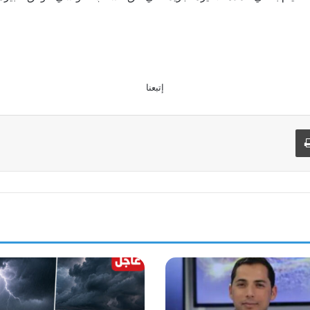
إتبعنا
طباعة