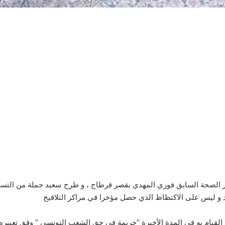
ر الصحة السابق فوزي المهدي بقصر قرطاج ، و طرح سعيد جملة من التساؤ
عد و ليس على الاكتظاظ الذي حصل مؤخرا في مراكز التلاقيح
 القيام به في المدة الأخيرة “جريمة في حق الشعب التونسي ” وفق تعبيره.