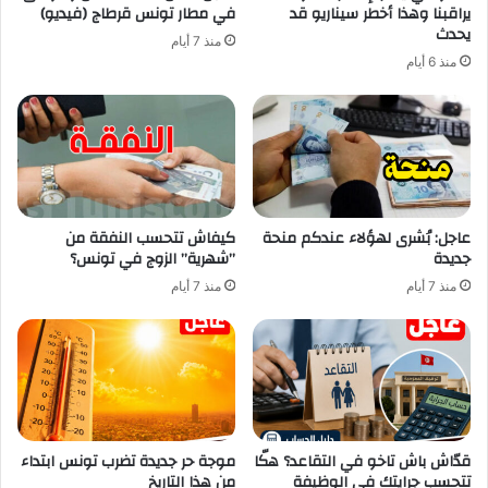
يراقبنا وهذا أخطر سيناريو قد
في مطار تونس قرطاج (فيديو)
يحدث
منذ 7 أيام
منذ 6 أيام
عاجل: بُشرى لهؤلاء عندكم منحة
كيفاش تتحسب النفقة من
جديدة
”شهرية” الزوج في تونس؟
منذ 7 أيام
منذ 7 أيام
قدّاش باش تاخو في التقاعد؟ هكّا
موجة حر جديدة تضرب تونس ابتداء
تتحسب جرايتك في الوظيفة
من هذا التاريخ