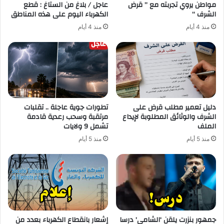
مواطن يروي تجربته مع ” قرض
عاجل / بلاغ من الستاغ : قطع
الشرف “
الكهرباء اليوم على هذه المناطق
منذ 4 أيام
منذ 4 أيام
دليل تعمير مطلب قرض على
تطورات جوية عاجلة .. تقلبات
الشرف والوثائق المطلوبة لإيداع
مرتقبة وسحب رعدية قادمة
الملف
تشمل 9 ولايات
منذ 5 أيام
منذ 5 أيام
جمهور بنزرت يلقن ‘الشامي’ درسا
إشعار بانقطاع الكهرباء بعدد من