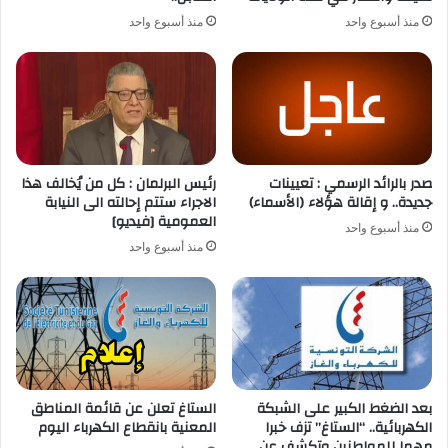
منذ أسبوع واحد
منذ أسبوع واحد
صدر بالرائد الرسمي : تعيينات
رئيس البرلمان : كل من يُخالف هذا
جديدة.. و إقالة هؤلاء (الأسماء)
الاجراء ستتم إحالته الى النيابة
العمومية [فيديو]
منذ أسبوع واحد
منذ أسبوع واحد
بعد الضغط الكبير على الشبكة
الستاغ تعلن عن قائمة المناطق
الكهربائية.. “الستاغ” تزف خبرا
المعنية بانقطاع الكهرباء اليوم
مهما للمواطنين وتكشف عن