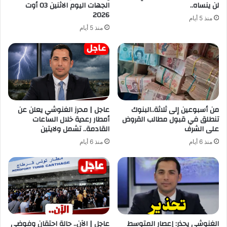
لن ينساه..
الجهات اليوم الاثنين 03 أوت
2026
منذ 5 أيام
منذ 5 أيام
من أسبوعين إلى ثلاثة..البنوك
عاجل | محرز الغنوشي يعلن عن
تنطلق في قبول مطالب القروض
أمطار رعدية خلال الساعات
على الشرف
القادمة.. تشمل ولايتين
منذ 6 أيام
منذ 6 أيام
الغنوشي يحذر: إعصار المتوسط
عاجل | الآن.. حالة احتقان وفوضى