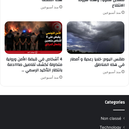
مسكن سنويًا.. وهذه شروط
هذه المنصة
الانتفاع
منذ أسبوعين
منذ أسبوعين
طقس اليوم: خلايا رعدية و أمطار
4 أشخاص في قبضة الأمن ورواية
في هذه المناطق
متداولة تكشف تفاصيل صاااادمة
بانتظار التأكيد الرسمي …
منذ أسبوعين
منذ أسبوعين
Categories
Non classé
Technology