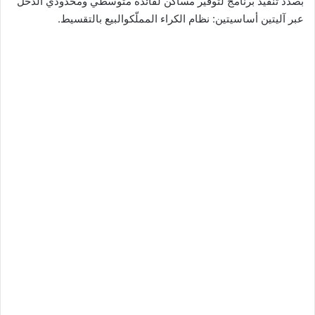
بصدد تنفيذ برنامج لتوفير مساكن لفائدة متوسطي ومحدودي الدخل
عبر آليتين أساسيتين: نظام الكراء المملّكوالبيع بالتقسيط.