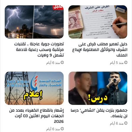
دليل تعمير مطلب قرض على
تطورات جوية عاجلة .. تقلبات
الشرف والوثائق المطلوبة لإيداع
مرتقبة وسحب رعدية قادمة
الملف
تشمل 9 ولايات
منذ 5 أيام
منذ 6 أيام
جمهور بنزرت يلقن ‘الشامي’ درسا
إشعار بانقطاع الكهرباء بعدد من
لن ينساه..
الجهات اليوم الاثنين 03 أوت
2026
منذ 6 أيام
منذ 6 أيام