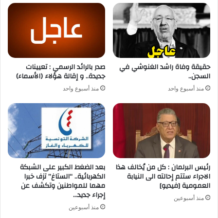
حقيقة وفاة راشد الغنوشي في
صدر بالرائد الرسمي : تعيينات
السجن..
جديدة.. و إقالة هؤلاء (الأسماء)
منذ أسبوع واحد
منذ أسبوع واحد
رئيس البرلمان : كل من يُخالف هذا
بعد الضغط الكبير على الشبكة
الاجراء ستتم إحالته الى النيابة
الكهربائية.. “الستاغ” تزف خبرا
العمومية [فيديو]
مهما للمواطنين وتكشف عن
إجراء جديد…
منذ أسبوعين
منذ أسبوعين