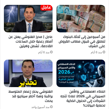
من أسبوعين إلى ثلاثة..البنوك
عاجل | محرز الغنوشي يعلن عن
تنطلق في قبول مطالب القروض
أمطار رعدية خلال الساعات
على الشرف
القادمة.. تشمل ولايتين
منذ 6 أيام
منذ 6 أيام
الذكاء الاصطناعي والأمن
الغنوشي يحذر: إعصار المتوسط
السيبراني في 2026: لماذا تتجه
يراقبنا وهذا أخطر سيناريو قد
الشركات إلى الحلول الذكية
يحدث
لحماية البيانات؟
منذ أسبوع واحد