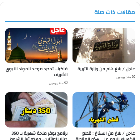
مقالات ذات صلة
عاجل / بلاغ هام من وزارة التربية
فلكيا… تحديد موعد المولد النبوي
الشريف
منذ يومين
منذ يومين
عاجل / بلاغ من الستاغ : قطع
برنامج يوفر منحة شهرية بـ 350
الكهرباء اليوم على هذه المناطق
دينار للعائلات، وهذه أبرز الشروط