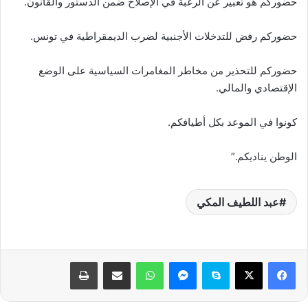
حضوركم هو تعبير عن الرغبة في الإصلاح ضمن الدستور والقانون.
حضوركم رفض للتدخلات الأجنبية لضرب الديمقراطية في تونس.
حضوركم للتحذير من مخاطر المغامرات السياسية على الوضع
الإقتصادي والمالي.
كونوا في الموعد بكل أطيافكم.
الوطن يناديكم.”
عبد اللطيف المكي
فيسبوك
‫X
سكايب
ماسنجر
واتساب
مشاركة عبر البريد
طباعة